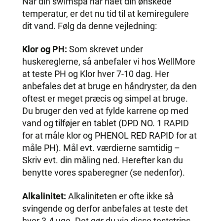
Når din swimspa har nået din ønskede
temperatur, er det nu tid til at kemiregulere
dit vand. Følg da denne vejledning:
Klor og PH:
Som skrevet under
huskereglerne, så anbefaler vi hos WellMore
at teste PH og Klor hver 7-10 dag. Her
anbefales det at bruge en
håndryster
, da den
oftest er meget præcis og simpel at bruge.
Du bruger den ved at fylde karrene op med
vand og tilføjer en tablet (DPD NO. 1 RAPID
for at måle klor og PHENOL RED RAPID for at
måle PH). Mål evt. værdierne samtidig –
Skriv evt. din måling ned. Herefter kan du
benytte vores spaberegner (se nedenfor).
Alkalinitet:
Alkaliniteten er ofte ikke så
svingende og derfor anbefales at teste det
hver 3-4 uge. Det gør du via disse
teststrips
.