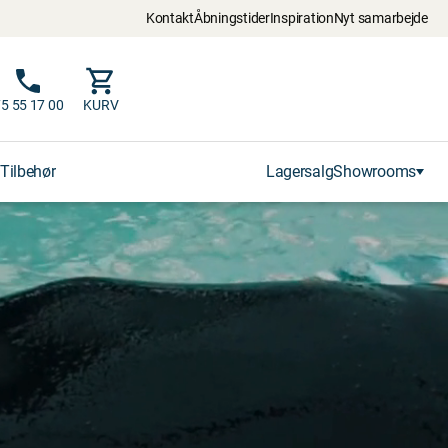
Kontakt
Åbningstider
Inspiration
Nyt samarbejde
5 55 17 00
KURV
Tilbehør
Lagersalg
Showrooms