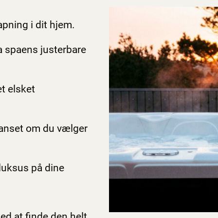
pning i dit hjem.
 spaens justerbare
t elsket
uanset om du vælger
luksus på dine
med at finde den helt