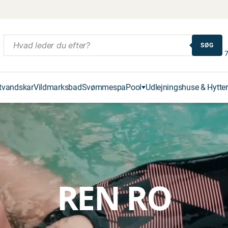
SØG
7
tvandskar
Vildmarksbad
Svømmespa
Pool
Udlejningshuse & Hytter
REN RO