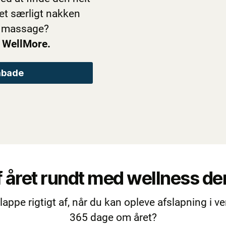
det særligt nakken
de massage?
 WellMore.
abade
f året rundt med wellness 
slappe rigtigt af, når du kan opleve afslapning i 
365 dage om året?