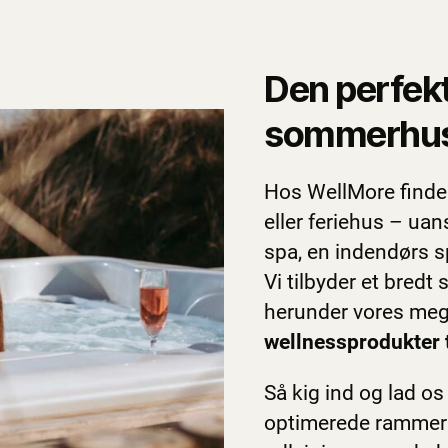
Den perfekt
sommerhu
Hos WellMore finder 
eller feriehus – u
spa, en indendørs 
Vi tilbyder et bredt
herunder vores me
wellnessprodukter t
Så kig ind og lad o
optimerede rammer f