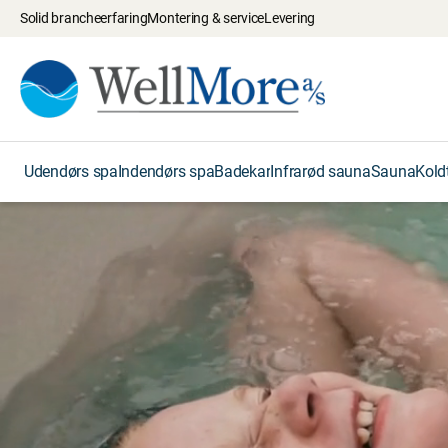
Solid brancheerfaring
Montering & service
Levering
Udendørs spa
Indendørs spa
Badekar
Infrarød sauna
Sauna
Kold