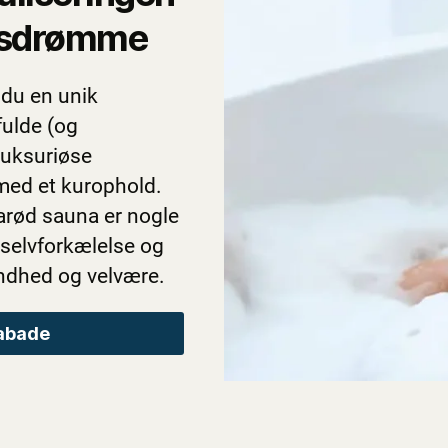
essdrømme
 du en unik
fulde (og
luksuriøse
 med et kurophold.
rarød sauna er nogle
 selvforkælelse og
undhed og velvære.
pabade