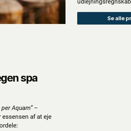
udlejningsregnskab
Se alle p
egen spa
 per Aquam”
–
 essensen af at eje
ordele: