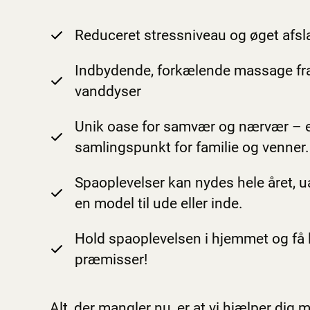
Reduceret stressniveau og øget afsla
Indbydende, forkælende massage fra
vanddyser
Unik oase for samvær og nærvær – e
samlingspunkt for familie og venner.
Spaoplevelser kan nydes hele året, 
en model til ude eller inde.
Hold spaoplevelsen i hjemmet og få 
præmisser!
Alt, der mangler nu, er at vi hjælper dig 