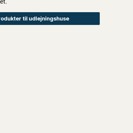
et.
rodukter til udlejningshuse