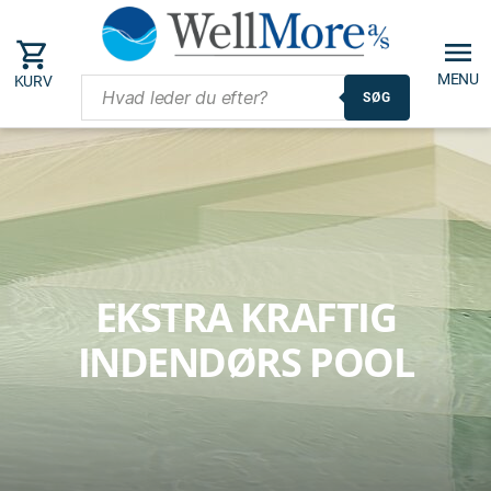
Forside
/
Pool
/
Indendørs pool
/
Ekstra kraftig indendørs
MENU
KURV
pool
SØG
EKSTRA KRAFTIG
INDENDØRS POOL