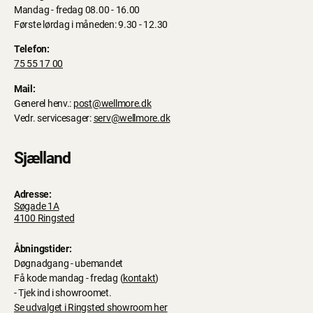
Mandag - fredag 08.00 - 16.00
Første lørdag i måneden: 9.30 - 12.30
Telefon:
75 55 17 00
Mail:
Generel henv.:
post@wellmore.dk
Vedr. servicesager:
serv@wellmore.dk
Sjælland
Adresse:
Søgade 1A
4100 Ringsted
Åbningstider:
Døgnadgang - ubemandet
Få kode mandag - fredag (
kontakt
)
- Tjek ind i showroomet.
Se udvalget i Ringsted showroom her