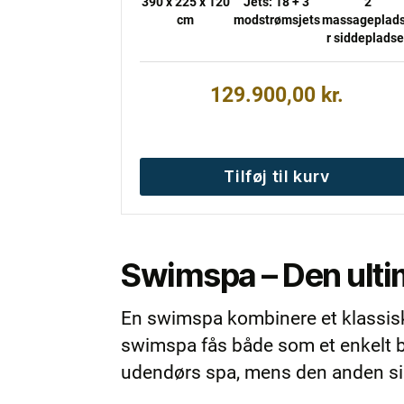
390 x 225 x 120
Jets: 18 + 3
2
cm
modstrømsjets
massageplad
r siddepladse
129.900,00
kr.
Tilføj til kurv
Swimspa – Den ulti
En swimspa kombinere et klassis
swimspa fås både som et enkelt b
udendørs spa, mens den anden sid