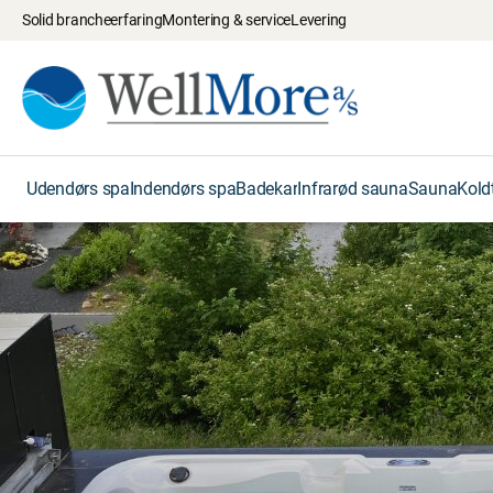
Solid brancheerfaring
Montering & service
Levering
Forside
/
Swimspa
Udendørs spa
Indendørs spa
Badekar
Infrarød sauna
Sauna
Kold