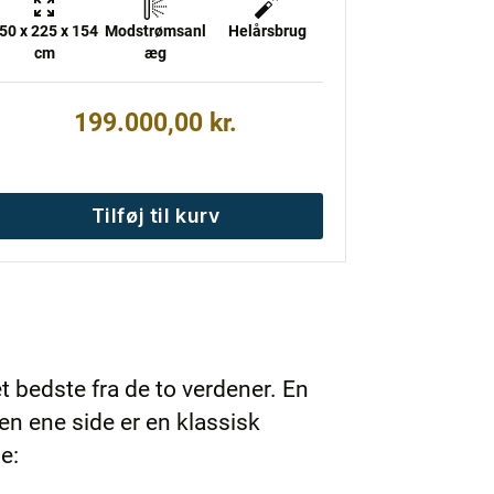
50 x 225 x 154
Modstrømsanl
Helårsbrug
cm
æg
199.000,00
kr.
Tilføj til kurv
bedste fra de to verdener. En
n ene side er en klassisk
e: