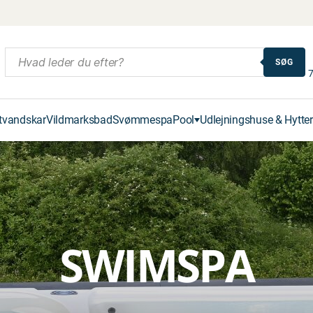
SØG
7
tvandskar
Vildmarksbad
Svømmespa
Pool
Udlejningshuse & Hytter
SWIMSPA