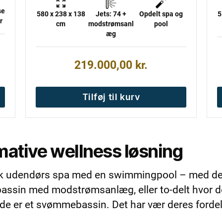
se
580 x 238 x 138
Jets: 74 +
Opdelt spa og
5
r
cm
modstrømsanl
pool
æg
219.000,00
kr.
Tilføj til kurv
mative wellness løsning
k udendørs spa med en swimmingpool – med det 
assin med modstrømsanlæg, eller to-delt hvor de
e er et svømmebassin. Det har vær deres fordel