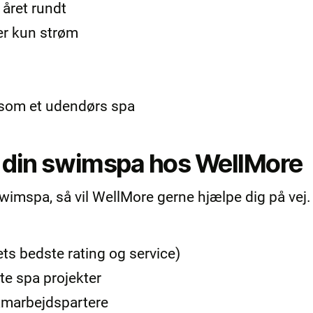
året rundt
er kun strøm
 som et udendørs spa
e din swimspa hos WellMore
mspa, så vil WellMore gerne hjælpe dig på vej. 
s bedste rating og service)
te spa projekter
samarbejdspartere