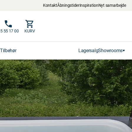
Kontakt
Åbningstider
Inspiration
Nyt samarbejde
5 55 17 00
KURV
Tilbehør
Lagersalg
Showrooms