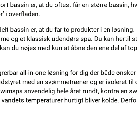
rt bassin er, at du oftest får en større bassin, hv
’ i overfladen.
elt bassin er, at du får to produkter i en løsning.
 og et klassisk udendørs spa. Du kan hertil st
l kan du nøjes med kun at åbne den ene del af to
grerbar all-in-one løsning for dig der både ønske
styret med en svømmetræner og er isoleret til 
 swimspa anvendelig hele året rundt, kontra en 
andets temperaturer hurtigt bliver kolde. Derfor 