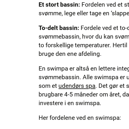
Et stort bassin:
Fordelen ved et sto
svømme, lege eller tage en ‘slapper
To-delt bassin:
Fordele ved et to-d
svømmebassin, hvor du kan svømme
to forskellige temperaturer. Herti
bruge den ene afdeling.
En swimpa er altså en lettere inte
svømmebassin. Alle swimspa er ud
som et
udendørs spa
. Det gør et
brugbare 4-5 måneder om året, da v
investere i en swimspa.
Her fordelene ved en swimspa: