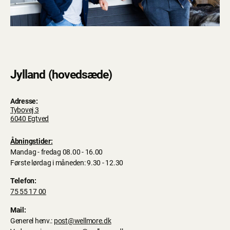
Jylland (hovedsæde)
Adresse:
Tybovej 3
6040 Egtved
Åbningstider:
Mandag - fredag 08.00 - 16.00
Første lørdag i måneden: 9.30 - 12.30
Telefon:
75 55 17 00
Mail:
Generel henv.:
post@wellmore.dk