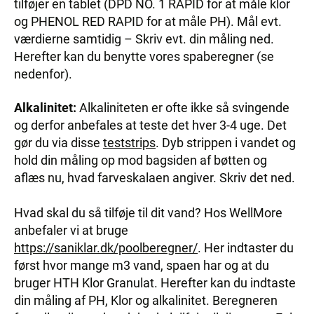
tilføjer en tablet (DPD NO. 1 RAPID for at måle klor
og PHENOL RED RAPID for at måle PH). Mål evt.
værdierne samtidig – Skriv evt. din måling ned.
Herefter kan du benytte vores spaberegner (se
nedenfor).
Alkalinitet:
Alkaliniteten er ofte ikke så svingende
og derfor anbefales at teste det hver 3-4 uge. Det
gør du via disse
teststrips
. Dyb strippen i vandet og
hold din måling op mod bagsiden af bøtten og
aflæs nu, hvad farveskalaen angiver. Skriv det ned.
Hvad skal du så tilføje til dit vand? Hos WellMore
anbefaler vi at bruge
https://saniklar.dk/poolberegner/
. Her indtaster du
først hvor mange m3 vand, spaen har og at du
bruger HTH Klor Granulat. Herefter kan du indtaste
din måling af PH, Klor og alkalinitet. Beregneren