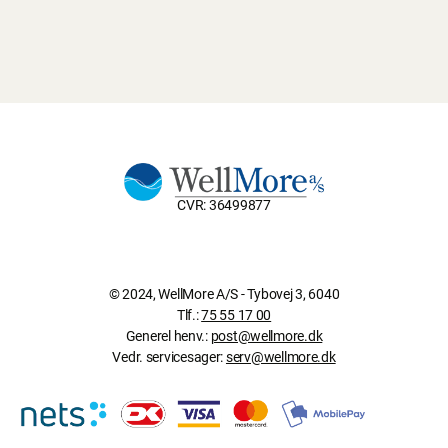
CVR: 36499877
© 2024, WellMore A/S - Tybovej 3, 6040
Tlf.:
75 55 17 00
Generel henv.:
post@wellmore.dk
Vedr. servicesager:
serv@wellmore.dk