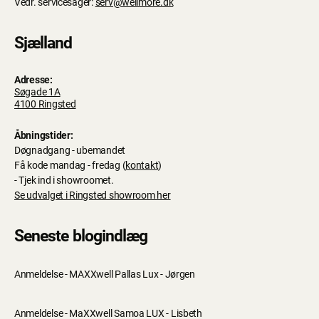
Vedr. servicesager:
serv@wellmore.dk
Sjælland
Adresse:
Søgade 1A
4100 Ringsted
Åbningstider:
Døgnadgang - ubemandet
Få kode mandag - fredag (
kontakt
)
- Tjek ind i showroomet.
Se udvalget i Ringsted showroom her
Seneste blogindlæg
Anmeldelse - MAXXwell Pallas Lux - Jørgen
Anmeldelse - MaXXwell Samoa LUX - Lisbeth