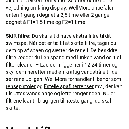
altid har lækkert rent vand. Se efter dette i dine
vejledning omkring display. WellMore anbefaler
enten 1 gang i døgnet á 2,5 time eller 2 gange i
døgnet á F1=1,5 time og F2=1 time.
Skift filtre:
Du skal altid have ekstra filtre til dit
swimspa. Når det er tid til at skifte filtre, tager du
dem op af spaen og sætter de rene i. De beskidte
filtre lægger du i en spand med lunken vand og 1 dl
filter cleaner – Lad dem ligge her i 12-24 timer og
skyl dem herefter med en kraftig vandstråle til de
ser rene ud igen. WellMore forhandler tilbehør som
rensepistoler
og
Estelle spafilterrenser
mv., der kan
tilsluttes vandslange og lette rengøringen. Nu er
filtrene klar til brug igen til næste gang, du skal
skifte.