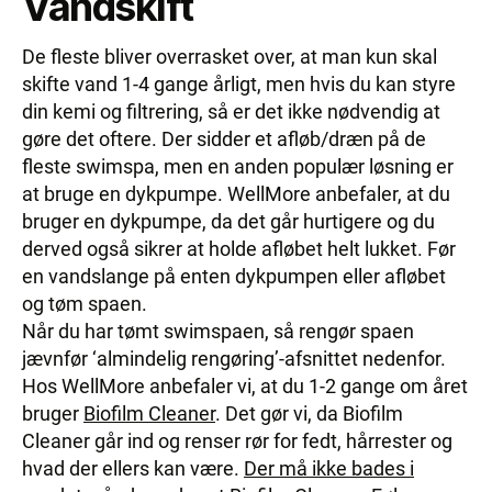
Vandskift
De fleste bliver overrasket over, at man kun skal
skifte vand 1-4 gange årligt, men hvis du kan styre
din kemi og filtrering, så er det ikke nødvendig at
gøre det oftere. Der sidder et afløb/dræn på de
fleste swimspa, men en anden populær løsning er
at bruge en dykpumpe. WellMore anbefaler, at du
bruger en dykpumpe, da det går hurtigere og du
derved også sikrer at holde afløbet helt lukket. Før
en vandslange på enten dykpumpen eller afløbet
og tøm spaen.
Når du har tømt swimspaen, så rengør spaen
jævnfør ‘almindelig rengøring’-afsnittet nedenfor.
Hos WellMore anbefaler vi, at du 1-2 gange om året
bruger
Biofilm Cleaner
. Det gør vi, da Biofilm
Cleaner går ind og renser rør for fedt, hårrester og
hvad der ellers kan være.
Der må ikke bades i