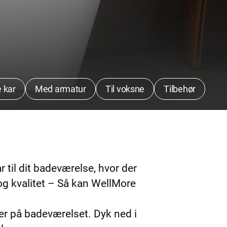
 kar
Med armatur
Til voksne
Tilbehør
til dit badeværelse, hvor der
og kvalitet – Så kan WellMore
er på badeværelset. Dyk ned i