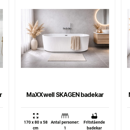
r
MaXXwell SKAGEN badekar
170 x 80 x 58
Antal personer:
Fritstående
cm
1
badekar