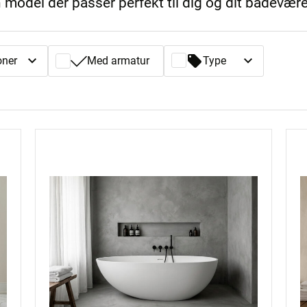
 model der passer perfekt til dig og dit badevære
oner
Med armatur
Type