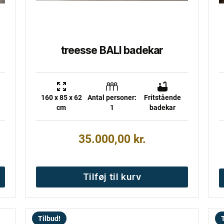
v
treesse BALI badekar
160 x 85 x 62
Antal personer:
Fritstående
cm
1
badekar
35.000,00
kr.
Tilføj til kurv
Tilbud!
T