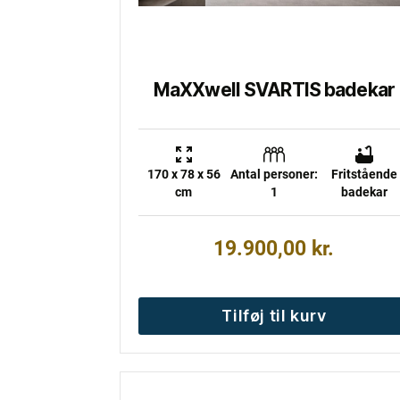
MaXXwell SVARTIS badekar
170 x 78 x 56
Antal personer:
Fritstående
cm
1
badekar
19.900,00
kr.
Tilføj til kurv