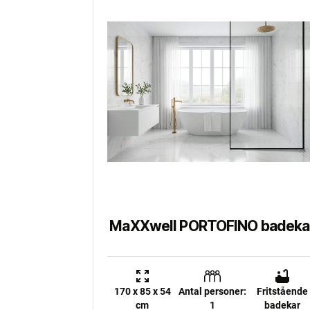
MaXXwell PORTOFINO badeka
170 x 85 x 54
Antal personer:
Fritstående
cm
1
badekar