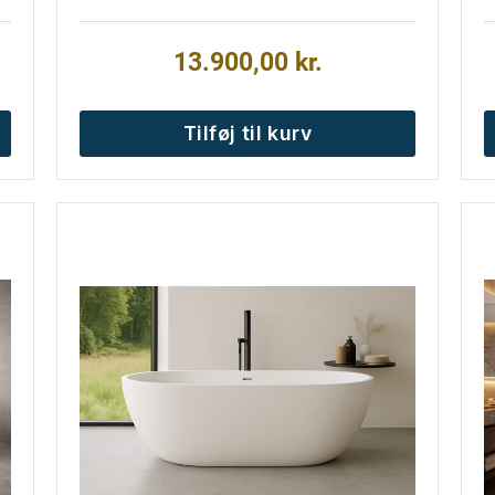
13.900,00
kr.
Tilføj til kurv
D
v
h
f
v
M
k
v