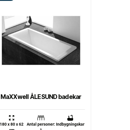
MaXXwell ÅLESUND badekar
180 x 80 x 62
Antal personer:
Indbygningskar