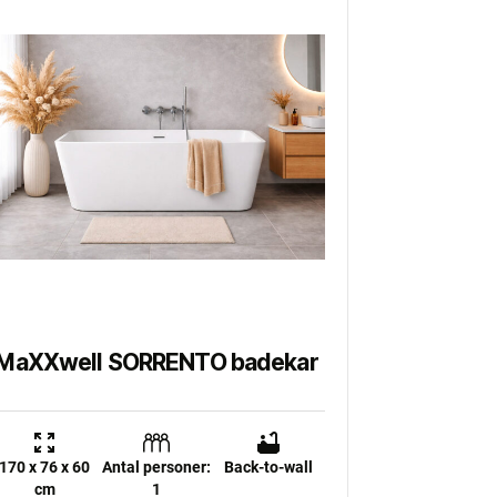
MaXXwell SORRENTO badekar
170 x 76 x 60
Antal personer:
Back-to-wall
cm
1