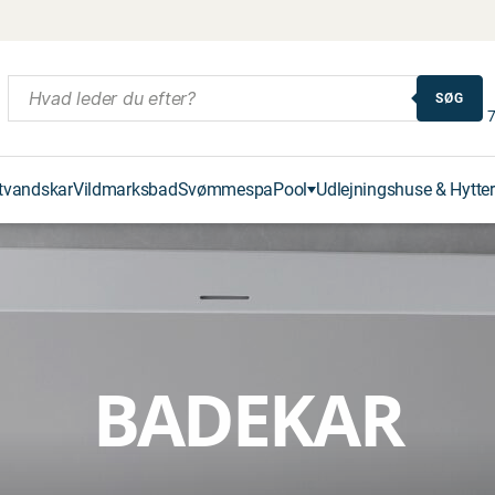
SØG
7
tvandskar
Vildmarksbad
Svømmespa
Pool
Udlejningshuse & Hytter
BADEKAR