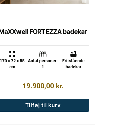
MaXXwell FORTEZZA badekar
170 x 72 x 55
Antal personer:
Fritstående
cm
1
badekar
19.900,00
kr.
Tilføj til kurv