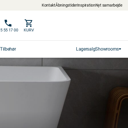
Kontakt
Åbningstider
Inspiration
Nyt samarbejde
5 55 17 00
KURV
Tilbehør
Lagersalg
Showrooms