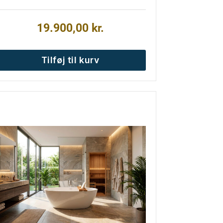
19.900,00
kr.
Tilføj til kurv
ette
are
ar
lere
arianter.
ulighederne
an
ælges