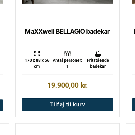
MaXXwell BELLAGIO badekar
170 x 88 x 56
Antal personer:
Fritstående
cm
1
badekar
19.900,00
kr.
Tilføj til kurv