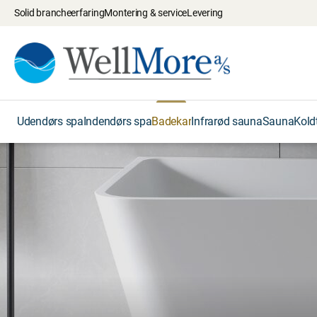
Solid brancheerfaring
Montering & service
Levering
Forside
/
Badekar
Udendørs spa
Indendørs spa
Badekar
Infrarød sauna
Sauna
Kold