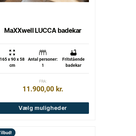
på
aresiden
MaXXwell LUCCA badekar
165 x 90 x 58
Antal personer:
Fritstående
cm
1
badekar
FRA:
11.900,00
kr.
Vælg muligheder
ilbud!