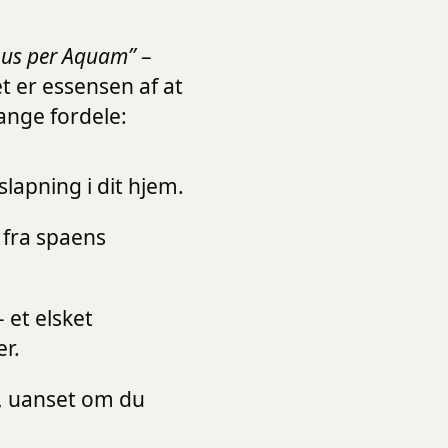
us per Aquam”
–
t er essensen af at
ange fordele:
lapning i dit hjem.
fra spaens
 et elsket
r.
t, uanset om du