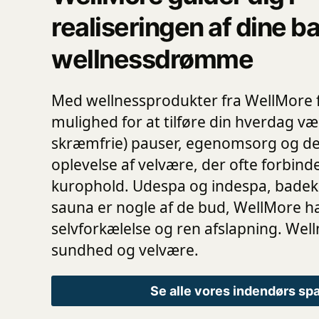
realiseringen af dine b
wellnessdrømme
Med wellnessprodukter fra WellMore f
mulighed for at tilføre din hverdag væ
skræmfrie) pauser, egenomsorg og de
oplevelse af velvære, der ofte forbind
kurophold. Udespa og indespa, badeka
sauna er nogle af de bud, WellMore ha
selvforkælelse og ren afslapning. Well
sundhed og velvære.
Se alle vores indendørs sp