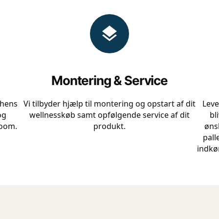
Montering & Service
chens
Vi tilbyder hjælp til montering og opstart af dit
Leve
og
wellnesskøb samt opfølgende service af dit
bl
room.
produkt.
øns
pall
indkør