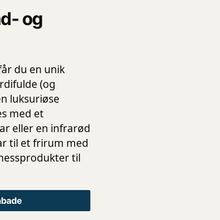
ad- og
år du en unik
rdifulde (og
n luksuriøse
es med et
r eller en infrarød
r til et frirum med
nessprodukter til
abade