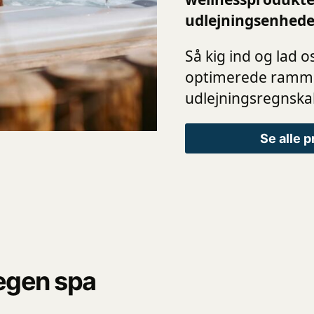
udlejningsenhede
Så kig ind og lad 
optimerede rammer
udlejningsregnska
Se alle p
 egen spa