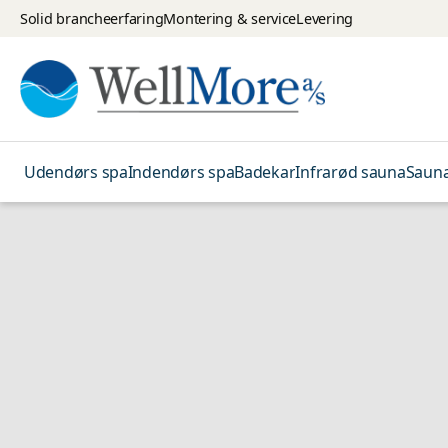
Solid brancheerfaring
Montering & service
Levering
Udendørs spa
Indendørs spa
Badekar
Infrarød sauna
Saun