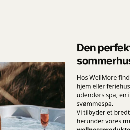
Den perfekt
sommerhu
Hos WellMore finde
hjem eller ferieh
udendørs spa, en 
svømmespa.
Vi tilbyder et bred
herunder vores m
wellnessprodukter