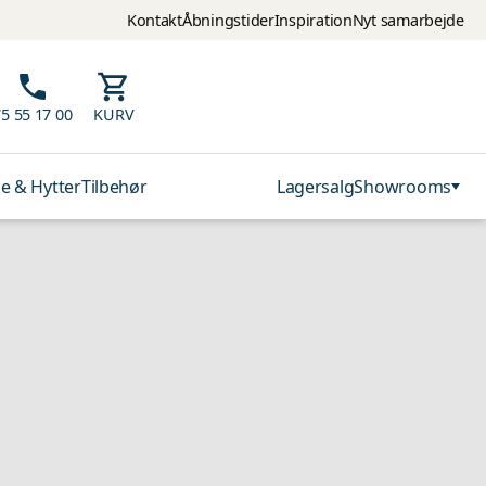
Kontakt
Åbningstider
Inspiration
Nyt samarbejde
5 55 17 00
KURV
e & Hytter
Tilbehør
Lagersalg
Showrooms