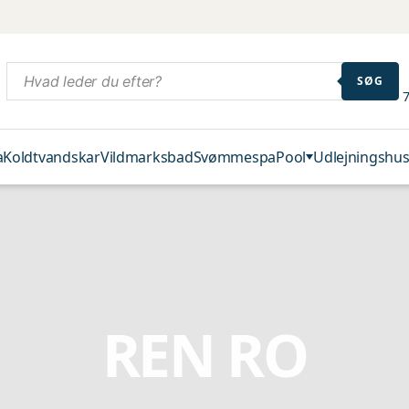
SØG
7
a
Koldtvandskar
Vildmarksbad
Svømmespa
Pool
Udlejningshus
REN RO