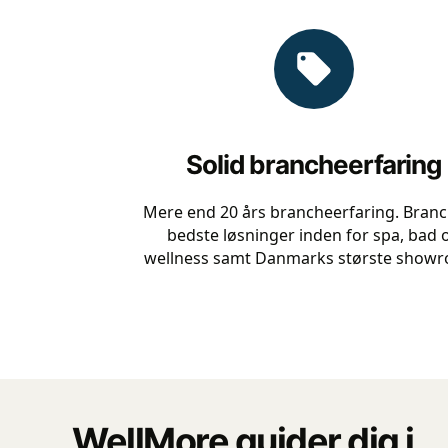
Solid brancheerfaring
Mere end 20 års brancheerfaring. Bran
bedste løsninger inden for spa, bad 
wellness samt Danmarks største show
WellMore guider dig i