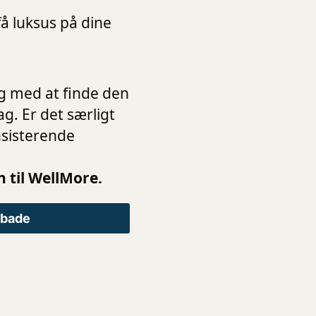
å luksus på dine
ig med at finde den
ag. Er det særligt
nsisterende
 til WellMore.
abade