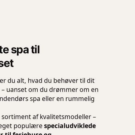
e spa til
set
r du alt, hvad du behøver til dit
us – uanset om du drømmer om en
indendørs spa eller en rummelig
t sortiment af kvalitetsmodeller –
eget populære
specialudviklede
 til feriehuse og