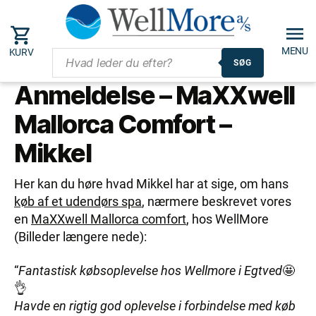
MENU
KURV
SØG
Anmeldelse – MaXXwell
Mallorca Comfort –
Mikkel
Her kan du høre hvad Mikkel har at sige, om hans
køb af et udendørs spa
, nærmere beskrevet vores
en
MaXXwell Mallorca comfort
, hos WellMore
(Billeder længere nede):
“
Fantastisk købsoplevelse hos Wellmore i Egtved
🤩
👌
Havde en rigtig god oplevelse i forbindelse med køb