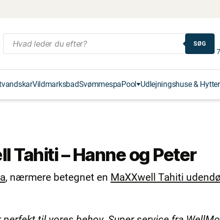
SØG
7
tvandskar
Vildmarksbad
Svømmespa
Pool
Udlejningshuse & Hytter
 Tahiti – Hanne og Peter
pa
, nærmere betegnet en
MaXXwell Tahiti udendø
rfekt til vores behov. Super service fra WellMo