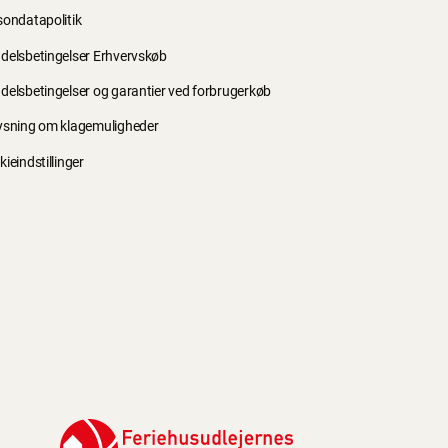
sondatapolitik
delsbetingelser Erhvervskøb
delsbetingelser og garantier ved forbrugerkøb
ysning om klagemuligheder
ieindstillinger