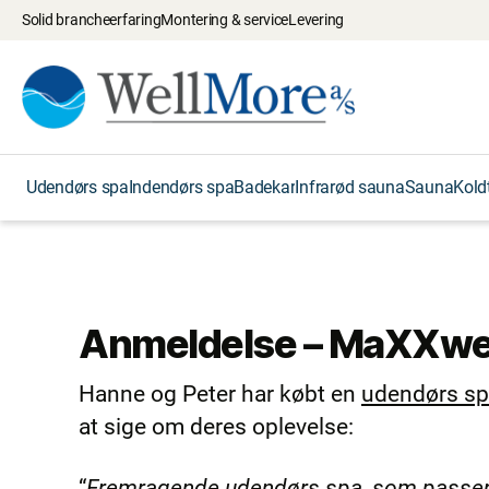
Solid brancheerfaring
Montering & service
Levering
Udendørs spa
Indendørs spa
Badekar
Infrarød sauna
Sauna
Kold
Anmeldelse – MaXXwell
Hanne og Peter har købt en
udendørs s
at sige om deres oplevelse:
“
Fremragende udendørs spa, som passer pe