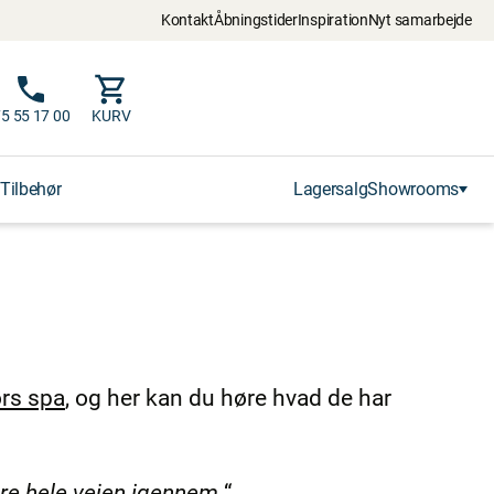
Kontakt
Åbningstider
Inspiration
Nyt samarbejde
5 55 17 00
KURV
Tilbehør
Lagersalg
Showrooms
rs spa
, og her kan du høre hvad de har
re hele vejen igennem.
“