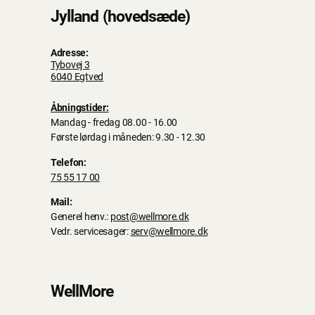
Jylland (hovedsæde)
Adresse:
Tybovej 3
6040 Egtved
Åbningstider:
Mandag - fredag 08.00 - 16.00
Første lørdag i måneden: 9.30 - 12.30
Telefon:
75 55 17 00
Mail:
Generel henv.:
post@wellmore.dk
Vedr. servicesager:
serv@wellmore.dk
WellMore