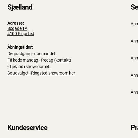
Sjælland
Se
Adresse:
Anm
Søgade 1A
4100 Ringsted
Anm
Åbningstider:
Døgnadgang - ubemandet
Anm
Få kode mandag - fredag (
kontakt
)
- Tjek ind i showroomet.
Se udvalget i Ringsted showroom her
Anm
Anm
Kundeservice
Pr