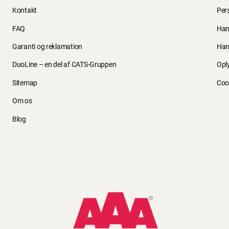
Kontakt
Per
FAQ
Han
Garanti og reklamation
Han
DuoLine – en del af CATS-Gruppen
Opl
Sitemap
Cook
Om os
Blog