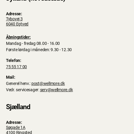
Adresse:
Tybovej 3
6040 Egtved
Åbningstider:
Mandag - fredag 08.00 - 16.00
Første lørdag i måneden: 9.30 - 12.30
Telefon:
75 55 17 00
Mail:
Generel henv.:
post@wellmore.dk
Vedr. servicesager:
serv@wellmore.dk
Sjælland
Adresse:
Søgade 1A
4100 Ringsted