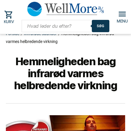
MENU
KURV
SØG
Forside
/
Infrarøde saunaer
/
Hemmeligheden bag infrarød
varmes helbredende virkning
Hemmeligheden bag
infrarød varmes
helbredende virkning