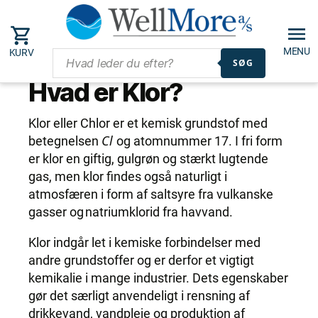
MENU
KURV
SØG
Hvad er Klor?
Klor eller Chlor er et kemisk grundstof med
Cl
betegnelsen
og atomnummer 17. I fri form
er klor en giftig, gulgrøn og stærkt lugtende
gas, men klor findes også naturligt i
atmosfæren i form af saltsyre fra vulkanske
gasser og natriumklorid fra havvand.
Klor indgår let i kemiske forbindelser med
andre grundstoffer og er derfor et vigtigt
kemikalie i mange industrier. Dets egenskaber
gør det særligt anvendeligt i rensning af
drikkevand, vandpleje og produktion af