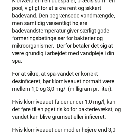
Klorværdien i en
udespa
er, præcis som i en
pool, vigtigt for at sikre rent og sikkert
badevand. Den begrænsede vandmængde,
men samtidig væsentligt højere
badevandstemperatur giver særligt gode
formeringsbetingelser for bakterier og
mikroorganismer. Derfor betaler det sig at
være grundig i arbejdet med vandpleje i din
spa.
For at sikre, at spa-vandet er korrekt
desinficeret, bør klorniveauet normalt være
mellem 1,0 og 3,0 mg/l (milligram pr. liter).
Hvis klorniveauet falder under 1,0 mg/l, kan
det føre til en øget risiko for bakterievækst, og
vandet kan blive grumset eller inficeret.
Hvis klorniveauet derimod er højere end 3,0