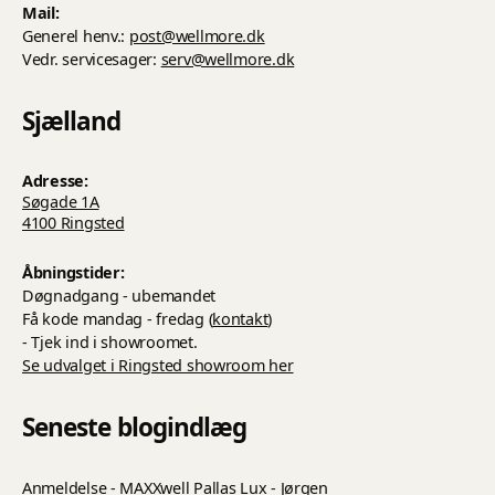
Mail:
Generel henv.:
post@wellmore.dk
Vedr. servicesager:
serv@wellmore.dk
Sjælland
Adresse:
Søgade 1A
4100 Ringsted
Åbningstider:
Døgnadgang - ubemandet
Få kode mandag - fredag (
kontakt
)
- Tjek ind i showroomet.
Se udvalget i Ringsted showroom her
Seneste blogindlæg
Anmeldelse - MAXXwell Pallas Lux - Jørgen