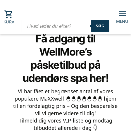
MENU
KURV
SØG
Få adgang til
WellMore’s
påsketilbud på
udendørs spa her!
Vi har fået et begrænset antal af vores
populære MaXXwell 🐣🐣🐣🐣🐣🐣🐣 hjem
til en fordelagtig pris – Og den besparelse
vil vi gerne videre til dig!
Tilmeld dig vores VIP-liste og modtag
tilbuddet allerede i dag 👇