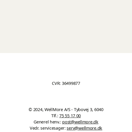
CVR: 36499877
© 2024, WellMore A/S - Tybovej 3, 6040
Tlf.:
75 55 17 00
Generel henv.:
post@wellmore.dk
Vedr. servicesager:
serv@wellmore.dk