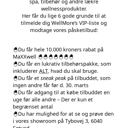
spa, tilbehør og andre lækre
wellnessprodukter.
Her får du lige 6 gode grunde til at
tilmelde dig WellMore’s VIP-liste og
modtage vores påsketilbud:
🐣Du får hele 10.000 kroners rabat på
MaXXwell 🐣🐣🐣🐣🐣🐣🐣
🐣Du får en lukrativ tilbehørspakke, som
inkluderer
ALT
, hvad du skal bruge.
🐣Du får et
sneak peak
på tilbuddet, som
ingen andre får før d. 30. marts
🐣Du får adgang til at købe tilbuddet en
uge før alle andre – Der er kun et
begrænset antal
🐣Du har mulighed for at se og prøve den
i vores showroom på Tybovej 3, 6040