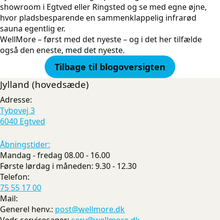
showroom i Egtved eller Ringsted og se med egne øjne,
hvor pladsbesparende en sammenklappelig infrarød
sauna egentlig er.
WellMore – først med det nyeste – og i det her tilfælde
også den eneste, med det nyeste.
Tilbage til blogoversigten
Jylland (hovedsæde)
Adresse:
Tybovej 3
6040 Egtved
Åbningstider:
Mandag - fredag 08.00 - 16.00
Første lørdag i måneden: 9.30 - 12.30
Telefon:
75 55 17 00
Mail:
Generel henv.:
post@wellmore.dk
Vedr. servicesager:
serv@wellmore.dk