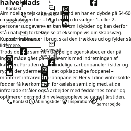
halve plads
i.
Kontakt
Almindelige tøjskabe i detailhandlen har en dybde på 54-60
Kontakt
cm og kabinen her – hvad enten du vælger 1- eller 2-
75 55 17 00
personersudgaven – er kun 58 cm i dybden og kan derfor
75 55 17
stå i naturlig forlængelse af eksempelvis din skabsvæg.
00
Kun når kabinen er i brug, skal den trækkes ud og fylder så
post@wellmore.d
k
lidt mere.
Serv@well
Trods de fine sammenklappelige egenskaber, er der på
more.dk
ingen måde gået på kompromis med indretningen af
kabinen. Foruden de almindelige carbonpaneler i sider og
ryg er der ydermere – i det opklappelige fodpanel –
monteret infrarøde carbonpaneler. Her vil dine vinterkolde
fødder få kærkommen forkælelse samtidig med, at de
infrarøde stråler også arbejder med føddernes zoner og
optimerer dermed din velværeoplevelse uagtet årstiden.
Nyt
Kontakt
Åbningstider
Inspiration
samarbejde