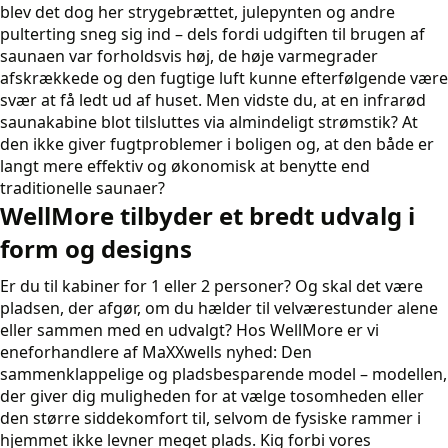
blev det dog her strygebrættet, julepynten og andre
pulterting sneg sig ind – dels fordi udgiften til brugen af
saunaen var forholdsvis høj, de høje varmegrader
afskrækkede og den fugtige luft kunne efterfølgende være
svær at få ledt ud af huset. Men vidste du, at en infrarød
saunakabine blot tilsluttes via almindeligt strømstik? At
den ikke giver fugtproblemer i boligen og, at den både er
langt mere effektiv og økonomisk at benytte end
traditionelle saunaer?
WellMore tilbyder et bredt udvalg i
form og designs
Er du til kabiner for 1 eller 2 personer? Og skal det være
pladsen, der afgør, om du hælder til velværestunder alene
eller sammen med en udvalgt? Hos WellMore er vi
eneforhandlere af MaXXwells nyhed: Den
sammenklappelige og pladsbesparende model – modellen,
der giver dig muligheden for at vælge tosomheden eller
den større siddekomfort til, selvom de fysiske rammer i
hjemmet ikke levner meget plads. Kig forbi vores