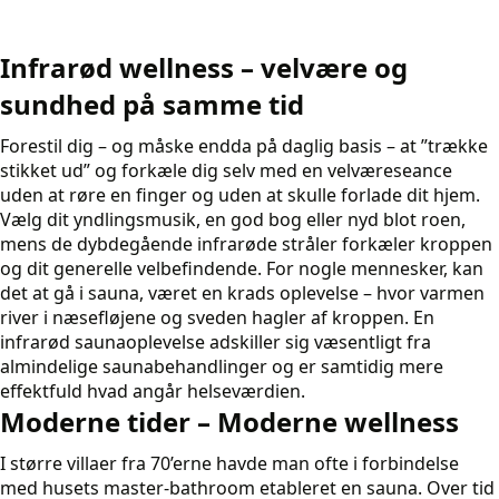
Infrarød wellness – velvære og
sundhed på samme tid
Forestil dig – og måske endda på daglig basis – at ”trække
stikket ud” og forkæle dig selv med en velværeseance
uden at røre en finger og uden at skulle forlade dit hjem.
Vælg dit yndlingsmusik, en god bog eller nyd blot roen,
mens de dybdegående infrarøde stråler forkæler kroppen
og dit generelle velbefindende. For nogle mennesker, kan
det at gå i sauna, været en krads oplevelse – hvor varmen
river i næsefløjene og sveden hagler af kroppen. En
infrarød saunaoplevelse adskiller sig væsentligt fra
almindelige saunabehandlinger og er samtidig mere
effektfuld hvad angår helseværdien.
Moderne tider – Moderne wellness
I større villaer fra 70’erne havde man ofte i forbindelse
med husets master-bathroom etableret en sauna. Over tid