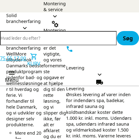
Montering
& service
Forside
/
Infrarøde saunaer
/
Banebrydende nyhed: en
Solid
sammenklappelig infrarød sauna
brancheerfaring
Montering
Banebrydende nyhed: En
& service
Søg
Solid
Dit behov
sammenklappelig infrarød sauna
brancheerfaring
er det
WellMore
vigtigte,
75 55 17 00
tilbyder nok
og vores
KURV
Danmarks bedste
fornemme
Levering
produktprogram
ste
indenfor bad- og
opgave er
Menu
wellnessløsninge
at hjælpe
Levering
r til hverdag og
dig til den
Ønskes levering af varer inden
ferie. Vi
rette
for indendørs spa, badekar,
forhandler til
løsning,
infrarød sauna og
hele Danmark,
og vi
koldtvandskar koster dette
og vi udvikler og
slipper dig
1.000 kr. inkl. moms. Udendørs
designer selv
ikke, før
spa, udendørs infrarød sauna
produkterne.
alt er
og vildmarksbad koster 1.500
afklaret
Mere end 20
kr. inkl. moms. Varerne leveres
og du er
års