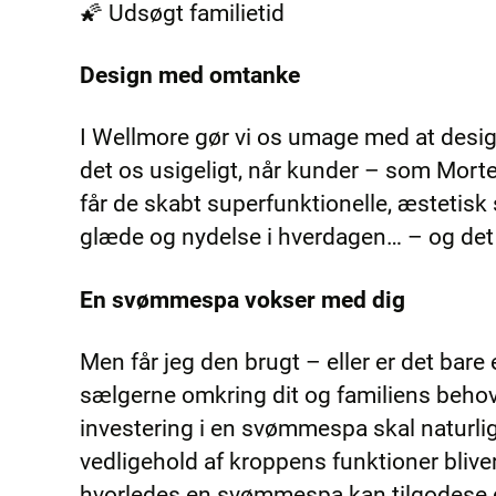
🌠 Udsøgt familietid
Design med omtanke
I Wellmore gør vi os umage med at desig
det os usigeligt, når kunder – som Mort
får de skabt superfunktionelle, æsteti
glæde og nydelse i hverdagen… – og det
En svømmespa vokser med dig
Men får jeg den brugt – eller er det bare
sælgerne omkring dit og familiens behov 
investering i en svømmespa skal naturli
vedligehold af kroppens funktioner bliver
hvorledes en svømmespa kan tilgodese di