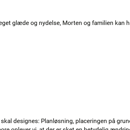
or meget glæde og nydelse, Morten og familien ka
 skal designes: Planløsning, placeringen på gru
re oplever vi, at der er sket en betydelig ændri