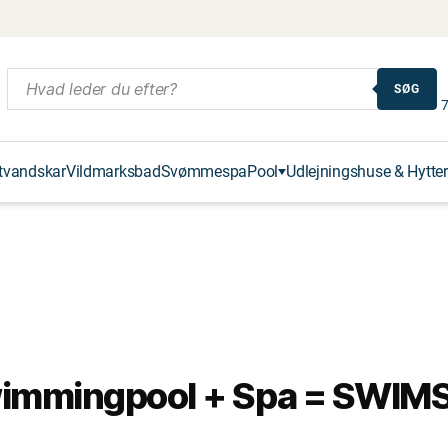
SØG
7
tvandskar
Vildmarksbad
Svømmespa
Pool
Udlejningshuse & Hytter
immingpool + Spa = SWIM