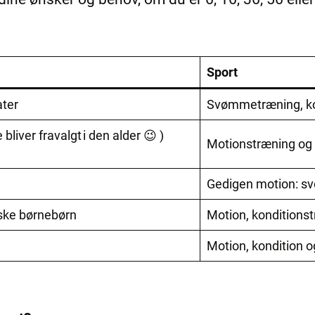
Sport
ater
Svømmetræning, kon
liver fravalgt i den alder 😉 )
Motionstræning og
Gedigen motion: sv
ske børnebørn
Motion, konditionst
Motion, kondition o