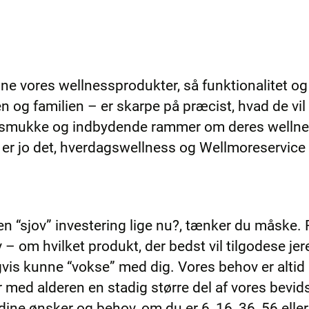
ne vores wellnessprodukter, så funktionalitet og
en og familien – er skarpe på præcist, hvad de 
sk smukke og indbydende rammer om deres wellne
 er jo det, hverdagswellness og Wellmoreservice
 en “sjov” investering lige nu?, tænker du måske.
– om hvilket produkt, der bedst vil tilgodese jer
gvis kunne “vokse” med dig. Vores behov er altid
 med alderen en stadig større del af vores bevids
ne ønsker og behov, om du er 6, 16, 36, 56 eller