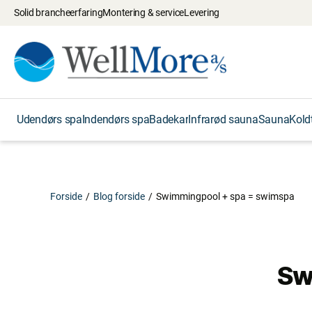
Solid brancheerfaring
Montering & service
Levering
Udendørs spa
Indendørs spa
Badekar
Infrarød sauna
Sauna
Kold
Forside
/
Blog forside
/
Swimmingpool + spa = swimspa
Sw