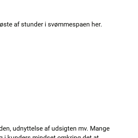
n høste af stunder i svømmespaen her.
nden, udnyttelse af udsigten mv. Mange
ng i kunders mindset omkring det at