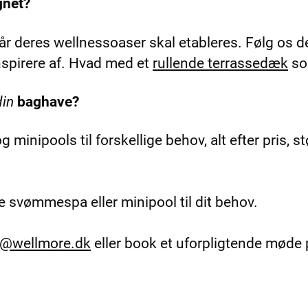
gnet?
når deres wellnessoaser skal etableres. Følg os d
nspirere af. Hvad med et
rullende terrassedæk
som
din
baghave?
inipools til forskellige behov, alt efter pris, stø
ge svømmespa eller minipool til dit behov.
t@wellmore.dk
eller book et uforpligtende møde 