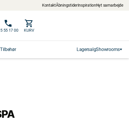
Kontakt
Åbningstider
Inspiration
Nyt samarbejde
5 55 17 00
KURV
Tilbehør
Lagersalg
Showrooms
SPA