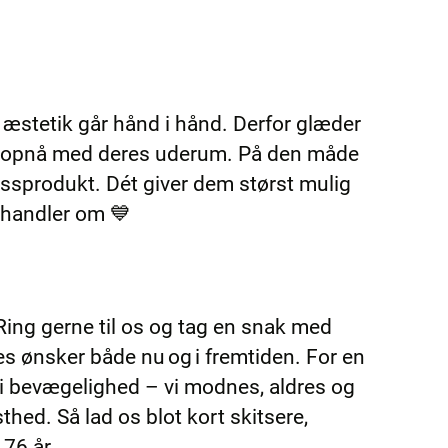
 æstetik går hånd i hånd. Derfor glæder
vil opnå med deres uderum. På den måde
ssprodukt. Dét giver dem størst mulig
 handler om 💙
 Ring gerne til os og tag en snak med
es ønsker både nu og i fremtiden. For en
 i bevægelighed – vi modnes, aldres og
thed. Så lad os blot kort skitsere,
 76 år…