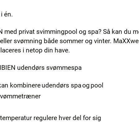
 i én.
N med privat svimmingpool og spa? Så kan du med
 eller svømning både sommer og vinter. MaXXw
placeres i netop din have.
ARIBIEN udendørs svømmespa
 kan kombinere udendørs spa og pool
 svømmetræner
emperatur regulere hver del for sig