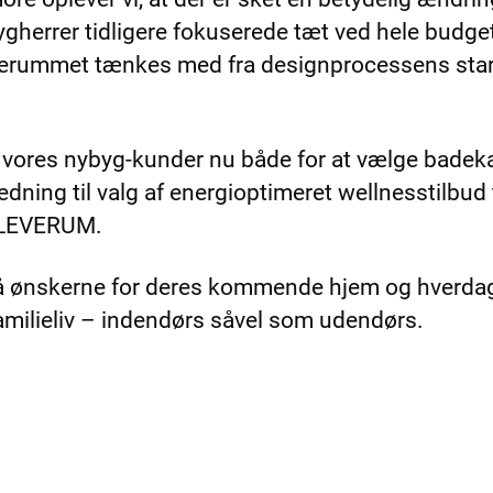
gherrer tidligere fokuserede tæt ved hele budgette
uderummet tænkes med fra designprocessens start
 vores nybyg-kunder nu både for at vælge badeka
dning til valg af energioptimeret wellnesstilbud
s LEVERUM.
på ønskerne for deres kommende hjem og hverdagsli
amilieliv – indendørs såvel som udendørs.