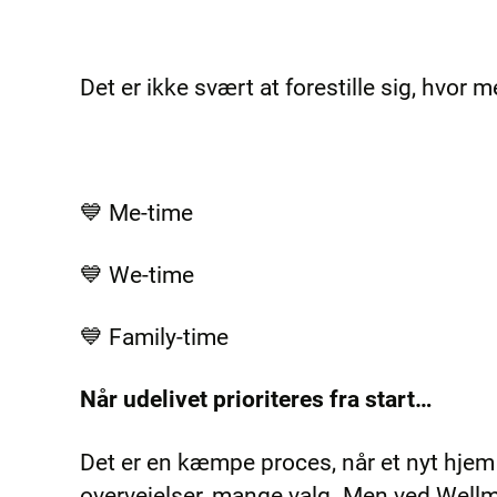
Det er ikke svært at forestille sig, hv
💙 Me-time
💙 We-time
💙 Family-time
Når udelivet prioriteres fra start…
Det er en kæmpe proces, når et nyt hjem
overvejelser, mange valg. Men ved Wellmo