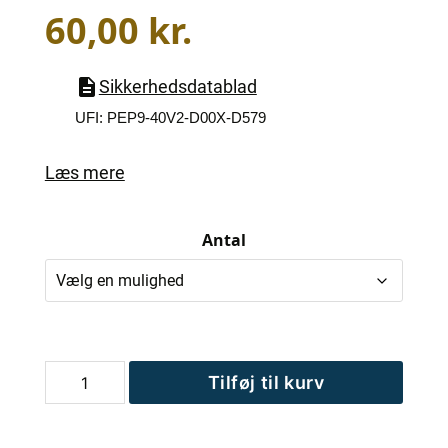
60,00
kr.
Sikkerhedsdatablad
UFI: PEP9-40V2-D00X-D579
Læs mere
Antal
CyA-
Tilføj til kurv
Testtabletter
til
photometer