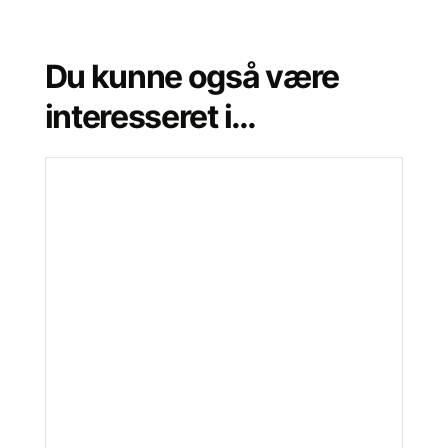
Du kunne også være
interesseret i…
Dette
vare
har
flere
varianter.
Mulighederne
kan
vælges
på
varesiden