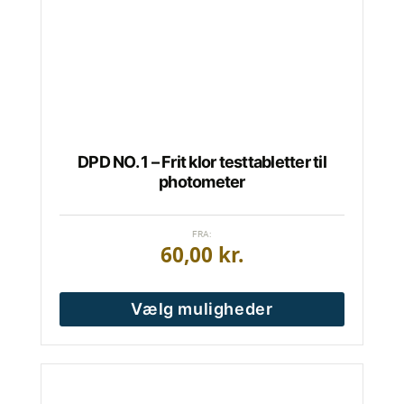
kan
vælges
på
varesiden
DPD NO. 1 – Frit klor testtabletter til
photometer
FRA:
60,00
kr.
Vælg muligheder