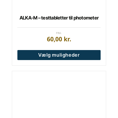
ALKA-M – testtabletter til photometer
FRA:
60,00
kr.
Vælg muligheder
Dette
vare
har
flere
varianter.
Mulighederne