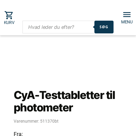
MENU
KURV
SØG
CyA-Testtabletter til
photometer
Varenummer:
511370bt
Fra: