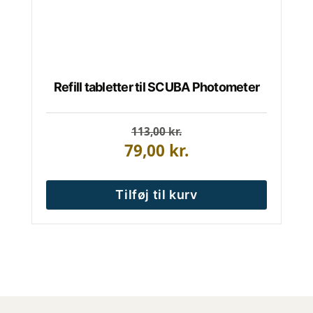
Refill tabletter til SCUBA Photometer
113,00
Den
Den
kr.
oprindelige
aktuelle
79,00
kr.
pris
pris
var:
er:
113,00 kr..
79,00 kr..
Tilføj til kurv