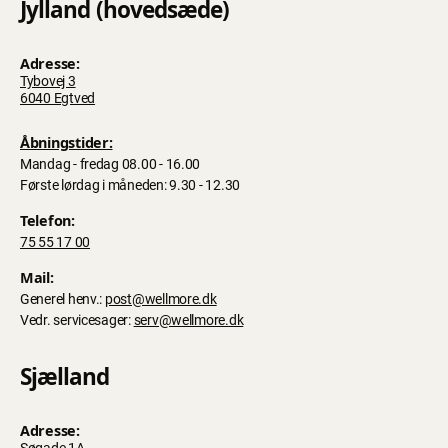
Jylland (hovedsæde)
Adresse:
Tybovej 3
6040 Egtved
Åbningstider:
Mandag - fredag 08.00 - 16.00
Første lørdag i måneden: 9.30 - 12.30
Telefon:
75 55 17 00
Mail:
Generel henv.:
post@wellmore.dk
Vedr. servicesager:
serv@wellmore.dk
Sjælland
Adresse: