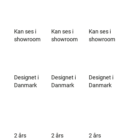
antal
Kan ses i
Kan ses i
Kan ses i
showroom
showroom
showroom
Designet i
Designet i
Designet i
Danmark
Danmark
Danmark
2 års
2 års
2 års