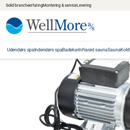
Solid brancheerfaring
Montering & service
Levering
Udendørs spa
Indendørs spa
Badekar
Infrarød sauna
Sauna
Kold