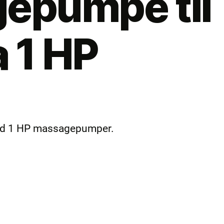
epumpe til
 1 HP
 med 1 HP massagepumper.