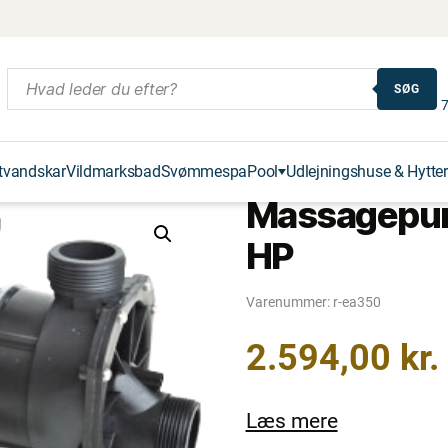
SØG
7
tvandskar
Vildmarksbad
Svømmespa
Pool
Udlejningshuse & Hytter
Massagepump
HP
Varenummer:
r-ea350
2.594,00
kr.
Læs mere