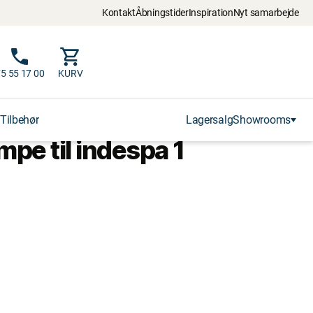
Kontakt
Åbningstider
Inspiration
Nyt samarbejde
5 55 17 00
KURV
Tilbehør
Lagersalg
Showrooms
e til indespa 1