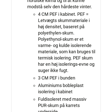
nordiske klima og til at kunne
modstå selv den hårdeste vinter.
4 CM PEF i kabinet. PEF =
Letvægts skummateriale i
høj densitet, baseret på
polyethylen-skum.
Polyethynol-skum er et
varme- og kulde isolerende
materiale, som kan bruges til
termisk isolering. PEF skum
har en høj isolerings-evne og
suger ikke fugt.
3 CM PEF i bunden
Aluminiums bobleplast
isolering i kabinet
Fuldisoleret med massiv
PUR-skum på karrets
underside.