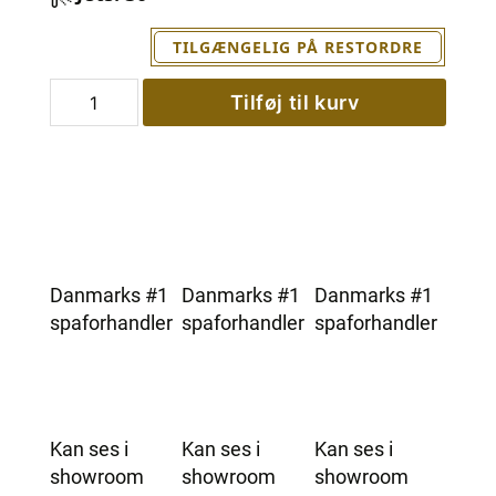
TILGÆNGELIG PÅ RESTORDRE
MaXXwell
Tilføj til kurv
BOUNTY
LUX
udespa
antal
Danmarks #1
Danmarks #1
Danmarks #1
spaforhandler
spaforhandler
spaforhandler
Kan ses i
Kan ses i
Kan ses i
showroom
showroom
showroom