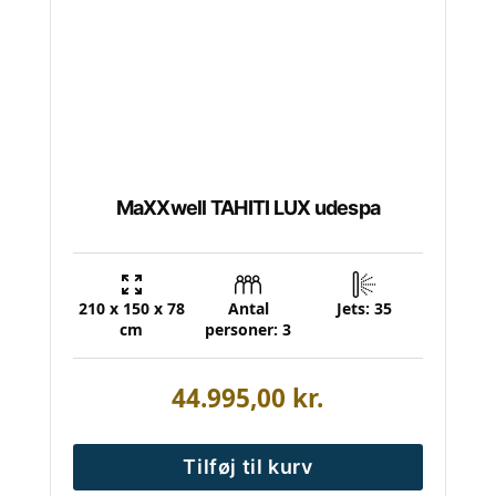
MaXXwell TAHITI LUX udespa
210 x 150 x 78
Antal
Jets: 35
cm
personer: 3
44.995,00
kr.
Tilføj til kurv