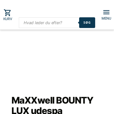
MENU
KURV
SØG
MaXXwell BOUNTY
LUX udespa