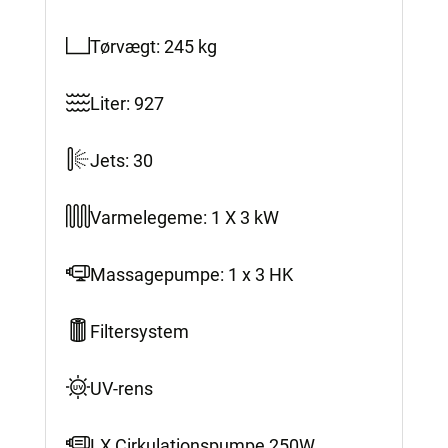
Tørvægt: 245 kg
Liter: 927
Jets: 30
Varmelegeme: 1 X 3 kW
Massagepumpe: 1 x 3 HK
Filtersystem
UV-rens
LX Cirkulationspumpe 250W