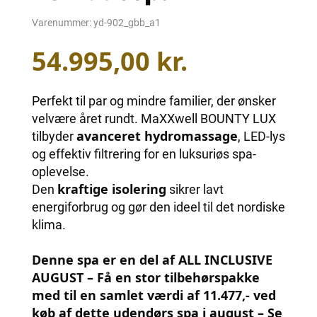
Varenummer:
yd-902_gbb_a1
54.995,00
kr.
Perfekt til par og mindre familier, der ønsker
velvære året rundt. MaXXwell BOUNTY LUX
avanceret hydromassage
tilbyder
, LED-lys
og effektiv filtrering for en luksuriøs spa-
oplevelse.
kraftige isolering
Den
sikrer lavt
energiforbrug og gør den ideel til det nordiske
klima.
Denne spa er en del af ALL INCLUSIVE
AUGUST – Få en stor tilbehørspakke
med til en samlet værdi af 11.477,- ved
køb af dette udendørs spa i august – Se