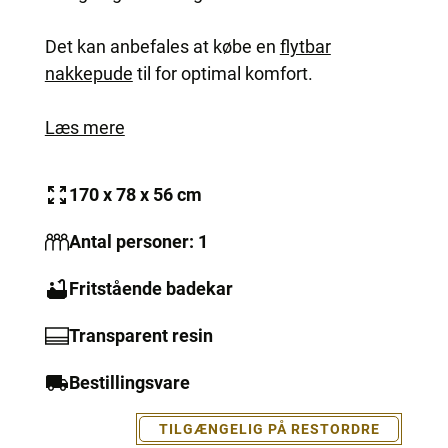
Det kan anbefales at købe en
flytbar
nakkepude
til for optimal komfort.
Læs mere
170 x 78 x 56 cm
Antal personer: 1
Fritstående badekar
Transparent resin
Bestillingsvare
TILGÆNGELIG PÅ RESTORDRE