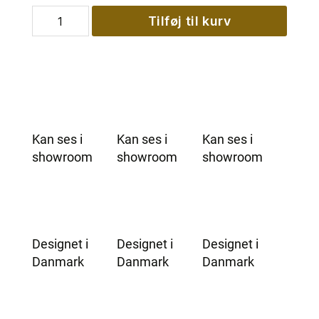
MaXXwell
Tilføj til kurv
SVARTIS
badekar
antal
Kan ses i
Kan ses i
Kan ses i
showroom
showroom
showroom
Designet i
Designet i
Designet i
Danmark
Danmark
Danmark