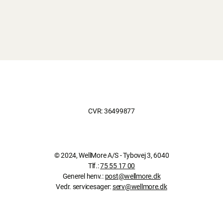
CVR: 36499877
© 2024, WellMore A/S - Tybovej 3, 6040
Tlf.:
75 55 17 00
Generel henv.:
post@wellmore.dk
Vedr. servicesager:
serv@wellmore.dk