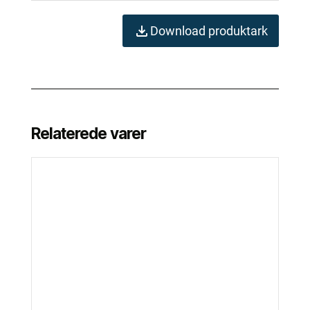
Download produktark
Relaterede varer
Dette
vare
har
flere
varianter.
Mulighederne
kan
vælges