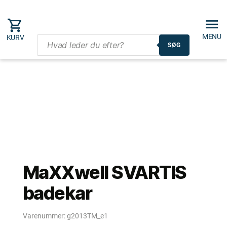
MENU
KURV
SØG
MaXXwell SVARTIS
badekar
Varenummer:
g2013TM_e1