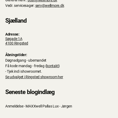
Generel henv.:
post@wellmore.dk
Vedr. servicesager:
serv@wellmore.dk
Sjælland
Adresse:
Søgade 1A
4100 Ringsted
Åbningstider:
Døgnadgang - ubemandet
Få kode mandag - fredag (
kontakt
)
- Tjek ind i showroomet.
Se udvalget i Ringsted showroom her
Seneste blogindlæg
Anmeldelse - MAXXwell Pallas Lux - Jørgen