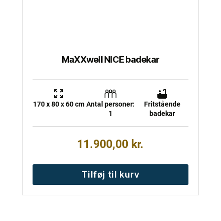
MaXXwell NICE badekar
170 x 80 x 60 cm
Antal personer:
Fritstående
1
badekar
11.900,00
kr.
Tilføj til kurv