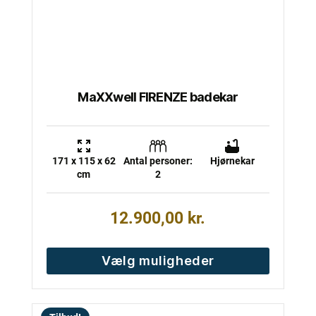
på
varesiden
MaXXwell FIRENZE badekar
171 x 115 x 62
Antal personer:
Hjørnekar
cm
2
12.900,00
kr.
Vælg muligheder