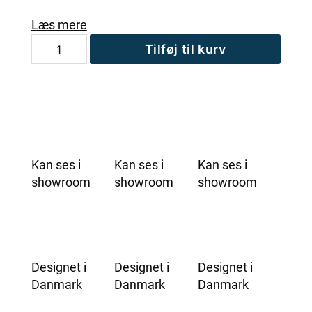
Læs mere
Nakkestøtte
Tilføj til kurv
til
udendørs
spa
antal
Kan ses i
Kan ses i
Kan ses i
showroom
showroom
showroom
Designet i
Designet i
Designet i
Danmark
Danmark
Danmark