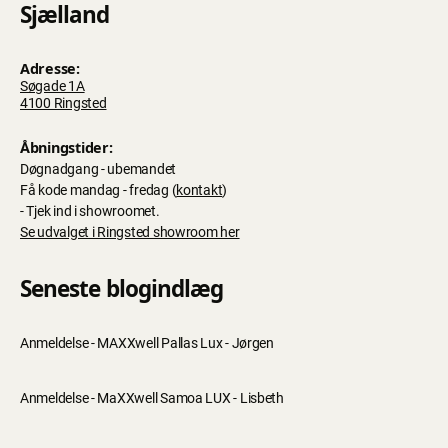
Sjælland
Adresse:
Søgade 1A
4100 Ringsted
Åbningstider:
Døgnadgang - ubemandet
Få kode mandag - fredag (
kontakt
)
- Tjek ind i showroomet.
Se udvalget i Ringsted showroom her
Seneste blogindlæg
Anmeldelse - MAXXwell Pallas Lux - Jørgen
Anmeldelse - MaXXwell Samoa LUX - Lisbeth