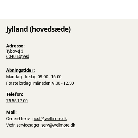
Jylland (hovedsæde)
Adresse:
Tybovej 3
6040 Egtved
Åbningstider:
Mandag - fredag 08.00 - 16.00
Første lørdag i måneden: 9.30 - 12.30
Telefon:
75 55 17 00
Mail:
Generel henv.:
post@wellmore.dk
Vedr. servicesager:
serv@wellmore.dk