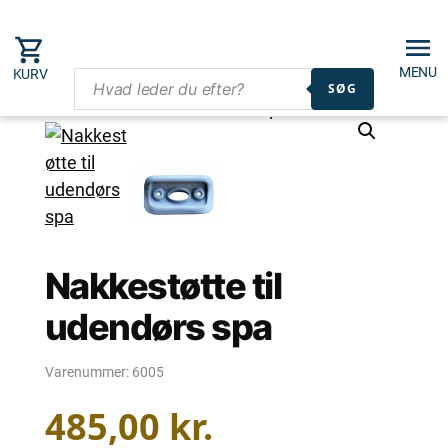
MENU
KURV
SØG
Nakkestøtte til
udendørs spa
Varenummer:
6005
485,00
kr.