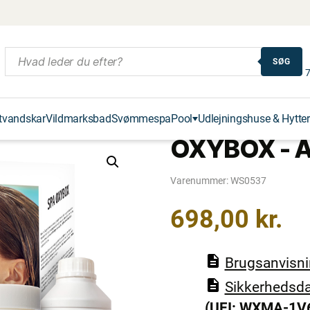
SØG
7
tvandskar
Vildmarksbad
Svømmespa
Pool
Udlejningshuse & Hytter
OXYBOX - Akt
Varenummer:
WS0537
698,00
kr.
Brugsanvisn
Sikkerhedsda
(UFI: WXMA-1V