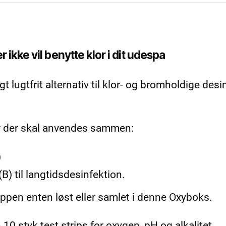
 der ikke vil benytte klor i dit udespa
gt lugtfrit alternativ til klor- og bromholdige desi
er der skal anvendes sammen:
)
B) til langtidsdesinfektion.
pen enten løst eller samlet i denne Oxyboks.
0 styk test strips for oxygen, pH og alkalitet.