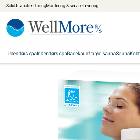
Solid brancheerfaring
Montering & service
Levering
Udendørs spa
Indendørs spa
Badekar
Infrarød sauna
Sauna
Kold