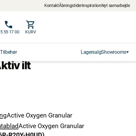
Kontakt
Åbningstider
Inspiration
Nyt samarbejde
5 55 17 00
KURV
Tilbehør
Lagersalg
Showrooms
iv ilt
ing
Active Oxygen Granular
tablad
Active Oxygen Granular
6R-R20Y-H0UD)