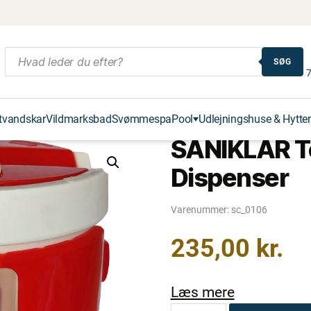
SØG
7
tvandskar
Vildmarksbad
Svømmespa
Pool
Udlejningshuse & Hytter
SANIKLAR T
Dispenser
Varenummer:
sc_0106
235,00
kr.
Læs mere
SANIKLAR