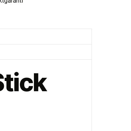
ktgaranti
tick