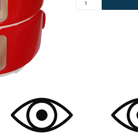
Tempo
Stick
Dispenser
antal