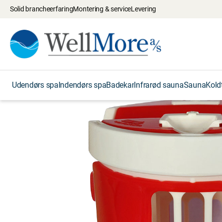
Solid brancheerfaring
Montering & service
Levering
Udendørs spa
Indendørs spa
Badekar
Infrarød sauna
Sauna
Kold