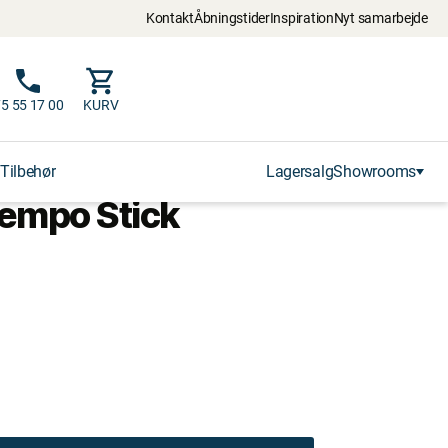
Kontakt
Åbningstider
Inspiration
Nyt samarbejde
5 55 17 00
KURV
Tilbehør
Lagersalg
Showrooms
empo Stick