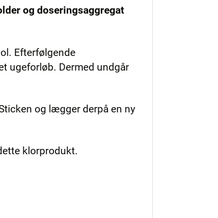
holder og doseringsaggregat
l. Efterfølgende
m et ugeforløb. Dermed undgår
-Sticken og lægger derpå en ny
dette klorprodukt.