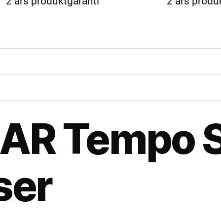
2 års produktgaranti
2 års produ
AR Tempo S
ser