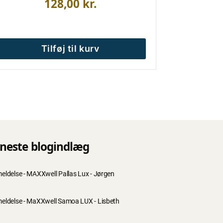
128,00
kr.
Tilføj til kurv
neste blogindlæg
eldelse - MAXXwell Pallas Lux - Jørgen
eldelse - MaXXwell Samoa LUX - Lisbeth