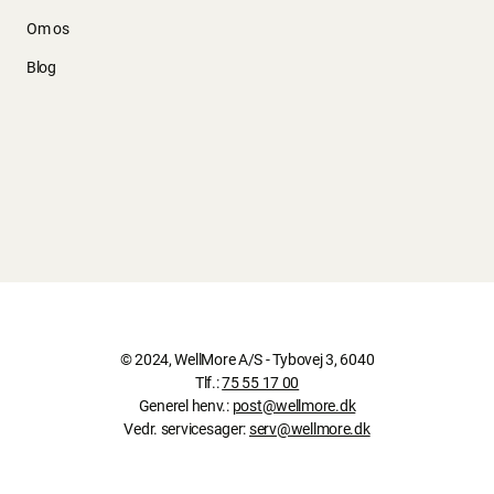
Om os
Blog
© 2024, WellMore A/S - Tybovej 3, 6040
Tlf.:
75 55 17 00
Generel henv.:
post@wellmore.dk
Vedr. servicesager:
serv@wellmore.dk