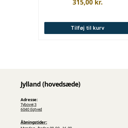
315,00
kr.
Tilføj til kurv
Jylland (hovedsæde)
Adresse:
Tybovej 3
6040 Egtved
Åbningstider: