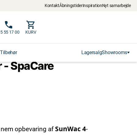
Kontakt
Åbningstider
Inspiration
Nyt samarbejde
5 55 17 00
KURV
Tilbehør
Lagersalg
Showrooms
r - SpaCare
Sun
Wac 4
 nem opbevaring af
-