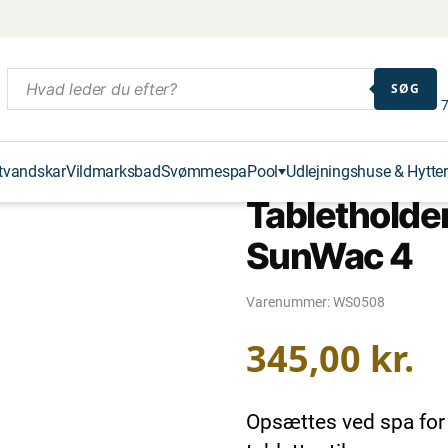
SØG
7
tvandskar
Vildmarksbad
Svømmespa
Pool
Udlejningshuse & Hytter
Tabletholde
SunWac 4
Varenummer:
WS0508
345,00
kr.
Opsættes ved spa for