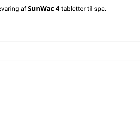
Sun
Wac 4
varing af
-tabletter til spa.