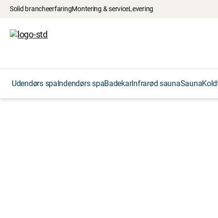
Solid brancheerfaring
Montering & service
Levering
Udendørs spa
Indendørs spa
Badekar
Infrarød sauna
Sauna
Kold