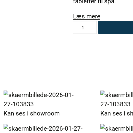
tabletter til spa.
Læs mere
Tabletholder
-
SpaCare
SunWac
4
antal
Kan ses i showroom
Kan ses i 