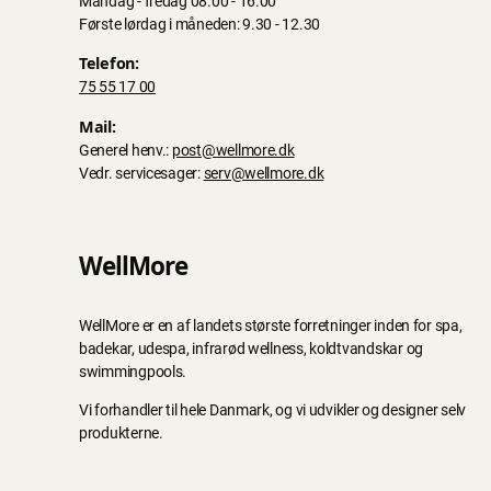
Mandag - fredag 08.00 - 16.00
Første lørdag i måneden: 9.30 - 12.30
Telefon:
75 55 17 00
Mail:
Generel henv.:
post@wellmore.dk
Vedr. servicesager:
serv@wellmore.dk
WellMore
WellMore er en af landets største forretninger inden for spa,
badekar, udespa, infrarød wellness, koldtvandskar og
swimmingpools.
Vi forhandler til hele Danmark, og vi udvikler og designer selv
produkterne.