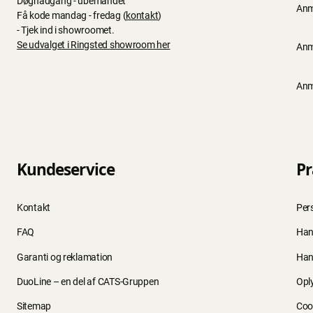
Døgnadgang - ubemandet
Anm
Få kode mandag - fredag (
kontakt
)
- Tjek ind i showroomet.
Se udvalget i Ringsted showroom her
Anm
Anm
Kundeservice
Pr
Kontakt
Per
FAQ
Han
Garanti og reklamation
Han
DuoLine – en del af CATS-Gruppen
Opl
Sitemap
Cook