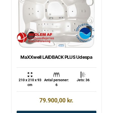
MaXXwell LAIDBACK PLUS Udespa
210 x 210 x 93
Antal personer:
Jets: 36
cm
6
79.900,00
kr.