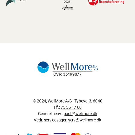
CVR: 36499877
© 2024, WellMore A/S - Tybovej 3, 6040
Tlf.:
75 55 17 00
Generel henv.:
post@wellmore.dk
Vedr. servicesager:
serv@wellmore.dk