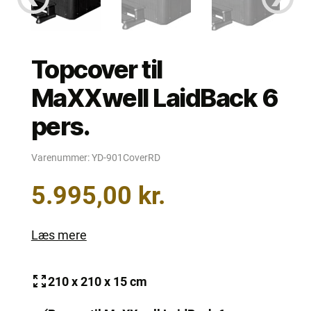
Topcover til
MaXXwell LaidBack 6
pers.
Varenummer:
YD-901CoverRD
5.995,00
kr.
Læs mere
210 x 210 x 15 cm