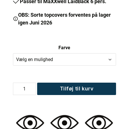
Passer til MaXXwell LaidBack 6 pers.
OBS: Sorte topcovers forventes på lager
igen Juni 2026
Farve
Topcover
Tilføj til kurv
til
MaXXwell
LaidBack
6
pers.
antal