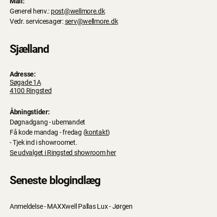
Mail:
Generel henv.:
post@wellmore.dk
Vedr. servicesager:
serv@wellmore.dk
Sjælland
Adresse:
Søgade 1A
4100 Ringsted
Åbningstider:
Døgnadgang - ubemandet
Få kode mandag - fredag (
kontakt
)
- Tjek ind i showroomet.
Se udvalget i Ringsted showroom her
Seneste blogindlæg
Anmeldelse - MAXXwell Pallas Lux - Jørgen