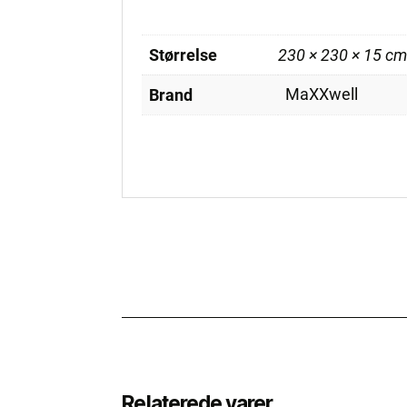
Størrelse
230 × 230 × 15 cm
MaXXwell
Brand
Relaterede varer