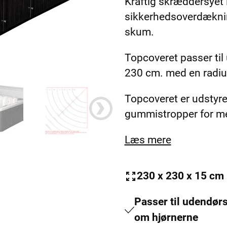
Kraftig skræddersyet 
7.900,00 kr..
2.900,00 kr..
sikkerhedsoverdækni
skum.
Topcoveret passer til
230 cm. med en radiu
Topcoveret er udstyr
gummistropper for mer
Læs mere
230 x 230 x 15 cm
Passer til udendør
om hjørnerne