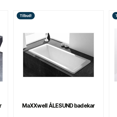
Tilbud!
T
r
MaXXwell ÅLESUND badekar