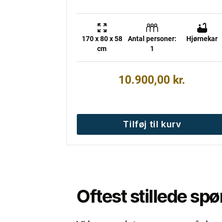
170 x 80 x 58
Antal personer:
Hjørnekar
cm
1
10.900,00
kr.
Tilføj til kurv
Oftest stillede sp