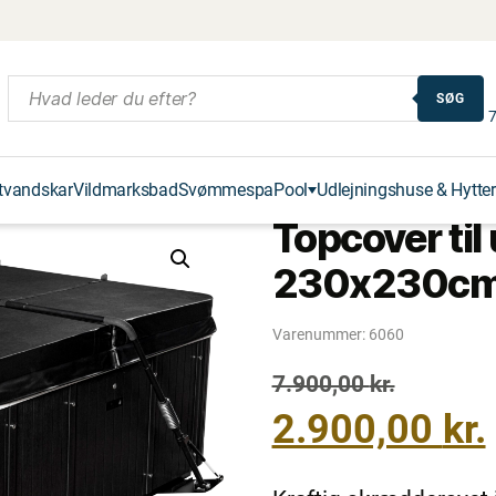
SØG
7
tvandskar
Vildmarksbad
Svømmespa
Pool
Udlejningshuse & Hytter
Topcover ti
230x230cm
Varenummer:
6060
Den
Den
7.900,00
kr.
oprindelige
aktuelle
2.900,00
kr.
pris
pris
var:
er: