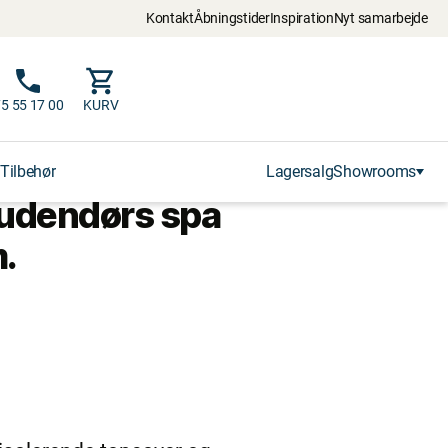
Kontakt
Åbningstider
Inspiration
Nyt samarbejde
5 55 17 00
KURV
Tilbehør
Lagersalg
Showrooms
l udendørs spa
.