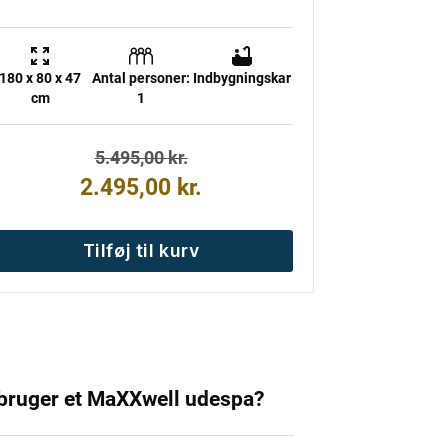
180 x 80 x 47
Antal personer:
Indbygningskar
cm
1
Den
Den
5.495,00
kr.
oprindelige
aktuelle
2.495,00
kr.
pris
pris
var:
er:
Tilføj til kurv
5.495,00 kr..
2.495,00 kr..
bruger et MaXXwell udespa?