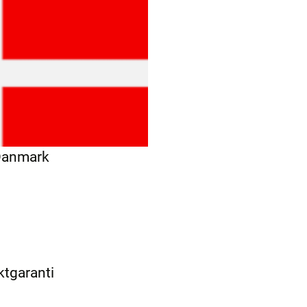
 Danmark
ktgaranti