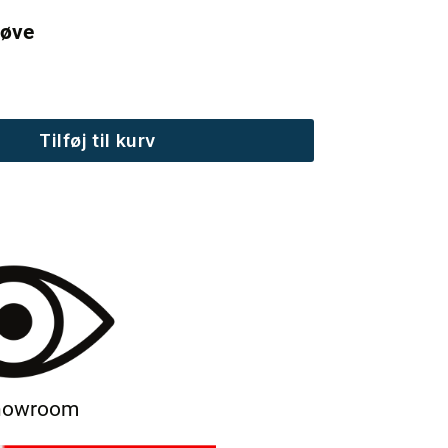
røve
Tilføj til kurv
showroom