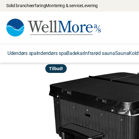
Solid brancheerfaring
Montering & service
Levering
Udendørs spa
Indendørs spa
Badekar
Infrarød sauna
Sauna
Kold
Tilbud!