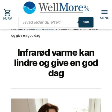
MENU
KURV
SØG
Forside
/
Infrarøde saunaer
/
Infrarød varme kan lindre
og give en god dag
Infrarød varme kan
lindre og give en god
dag