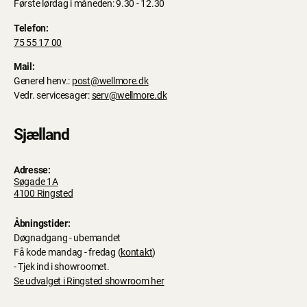
Første lørdag i måneden: 9.30 - 12.30
Telefon:
75 55 17 00
Mail:
Generel henv.:
post@wellmore.dk
Vedr. servicesager:
serv@wellmore.dk
Sjælland
Adresse:
Søgade 1A
4100 Ringsted
Åbningstider:
Døgnadgang - ubemandet
Få kode mandag - fredag (
kontakt
)
- Tjek ind i showroomet.
Se udvalget i Ringsted showroom her