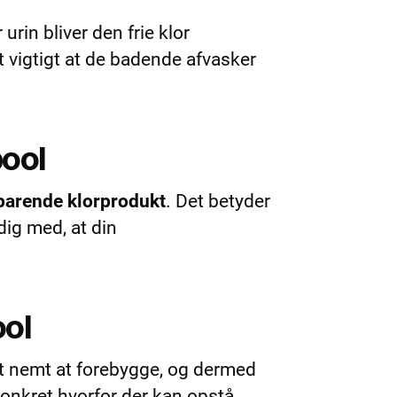
 urin bliver den frie klor
et vigtigt at de badende afvasker
pool
sparende klorprodukt
. Det betyder
dig med, at din
ool
det nemt at forebygge, og dermed
konkret hvorfor der kan opstå