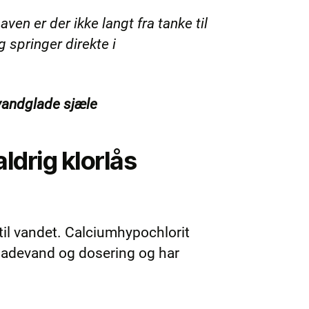
en er der ikke langt fra tanke til
g springer direkte i
vandglade sjæle
ldrig klorlås
 til vandet. Calciumhypochlorit
 badevand og dosering og har