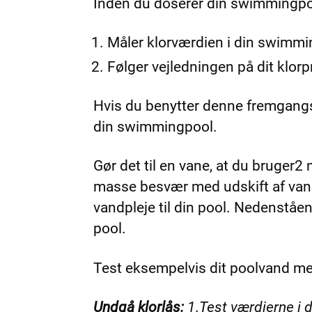
Inden du doserer din swimmingpool
Måler klorværdien i din swimmin
Følger vejledningen på dit klor
Hvis du benytter denne fremgangsm
din swimmingpool.
Gør det til en vane, at du bruger2 
masse besvær med udskift af vand
vandpleje til din pool. Nedenståen
pool.
Test eksempelvis dit poolvand me
Undgå klorlås:
1.Test værdierne i 