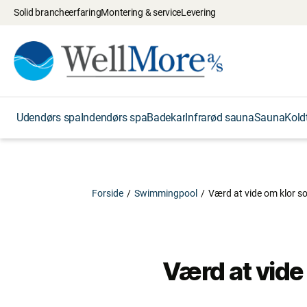
Solid brancheerfaring
Montering & service
Levering
Udendørs spa
Indendørs spa
Badekar
Infrarød sauna
Sauna
Kold
Forside
/
Swimmingpool
/
Værd at vide om klor so
Værd at vide