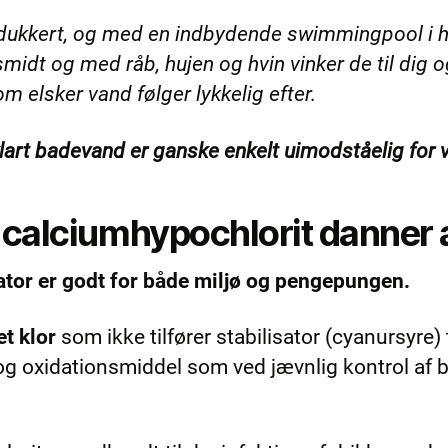
n dukkert, og med en indbydende swimmingpool i hav
midt og med råb, hujen og hvin vinker de til dig o
 elsker vand følger lykkelig efter.
art badevand er ganske enkelt uimodståelig for 
calciumhypochlorit danner a
ator er godt for både miljø og pengepungen.
et klor
som ikke tilfører stabilisator (cyanursyre)
 og oxidationsmiddel som ved jævnlig kontrol af