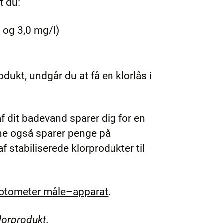
t du:
 og 3,0 mg/l)
.
ukt, undgår du at få en klorlås i
af dit badevand sparer dig for en
ane også sparer penge på
f stabiliserede klorprodukter til
otometer måle–apparat
.
klorprodukt.