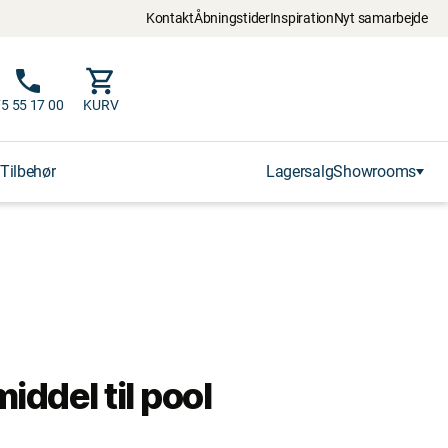
Kontakt
Åbningstider
Inspiration
Nyt samarbejde
5 55 17 00
KURV
Tilbehør
Lagersalg
Showrooms
ddel til pool