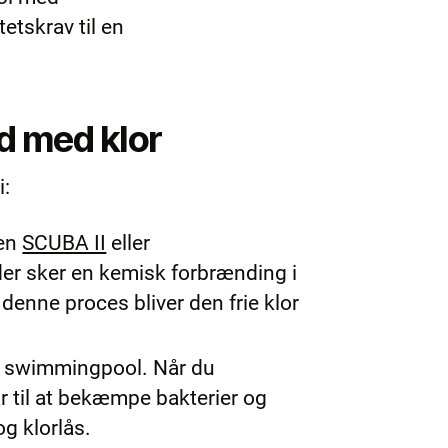
tetskrav til en
d med klor
i:
 en
SCUBA II
eller
t der sker en kemisk forbrænding i
denne proces bliver den frie klor
 din swimmingpool. Når du
r til at bekæmpe bakterier og
g klorlås.