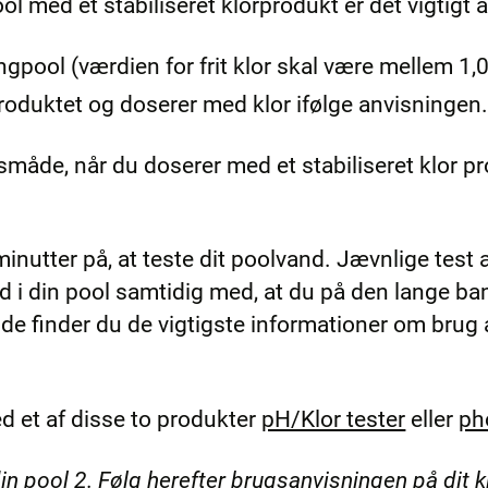
 med et stabiliseret klorprodukt er det vigtigt a
gpool (værdien for frit klor skal være mellem 1,0
produktet og doserer med klor ifølge anvisningen
åde, når du doserer med et stabiliseret klor prod
minutter på, at teste dit poolvand. Jævnlige test 
 i din pool samtidig med, at du på den lange b
de finder du de vigtigste informationer om brug a
d et af disse to produkter
pH/Klor tester
eller
ph
din pool 2. Følg herefter brugsanvisningen på dit 