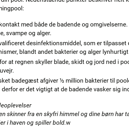
mingpool:
kontakt med både de badende og omgivelserne. Der
ade, svampe og alger.
lificeret desinfektionsmiddel, som er tilpasset d
smer, blandt andet bakterier og alger lynhurtigt
for at regnen skyller blade, skidt og jord ned i p
uvejr.
et badegæst afgiver ½ million bakterier til po
– derfor er det vigtigt at de badende vasker sig i
deoplevelser
 skinner fra en skyfri himmel og dine børn har 
er i haven og spiller bold.
w