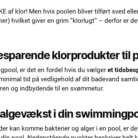
KKE af klor! Men hvis poolen bliver tilført sved eller
er) hvilket giver en grim ”klorlugt” – derfor er d
sparende klorprodukter til 
gpool, er det en fordel hvis du vælger
et tidsbe
minimal tid på vedligehold af dit badevand samti
 ren og indbydende til en svømmetur.
 algevækst i din swimmingp
 der kan komme bakterier og alger i en pool, er 
 din pool. Nedenstående punkter beskriver helt 