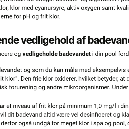
 klor, klor med cyanursyre, aktiv oxygen samt kvali
ne for pH og frit klor.
nde vedligehold af badevan
nficere og
vedligeholde badevandet
i din pool ford
 badevandet og som du kan måle med eksempelvis
t klor”. Den frie klor oxiderer, hvilket betyder, a
anisk forurening og andre mikroorganismer. Under 
d har et niveau af frit klor på minimum 1,0 mg/l i
l dit badevand altid være vel desinficeret og kla
erfor også undgå for meget klor i spa og pool, o