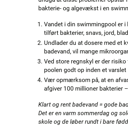
bakterie- og algevækst i en swim
Vandet i din swimmingpool er i 
tilført bakterier, snavs, jord, bl
Undlader du at dosere med et kva
badevand, vil mange mikroorgani
Ved store regnskyl er der risiko 
poolen godt op inden et varslet 
Vær opmærksom på, at en afvask
afgiver 100 millioner bakterier 
Klart og rent badevand = gode ba
Det er en varm sommerdag og solen
skole og de løber rundt i bare fødd