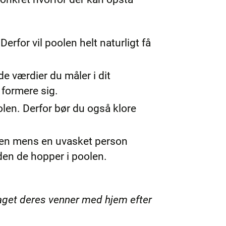
for vil poolen helt naturligt få
e værdier du måler i dit
 formere sig.
oolen. Derfor bør du også klore
olen mens en uvasket person
nden de hopper i poolen.
taget deres venner med hjem efter