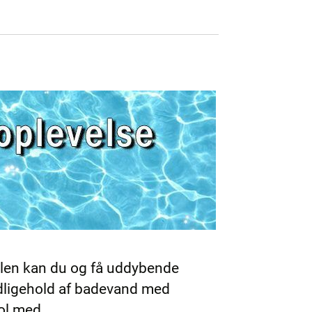
iklen kan du og få uddybende
edligehold af badevand med
ool med