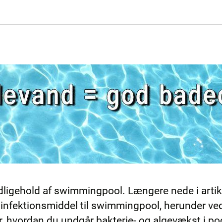
vedligehold af swimmingpool. Længere nede i art
infektionsmiddel til swimmingpool, herunder v
r, hvordan du undgår bakterie- og algevækst i p