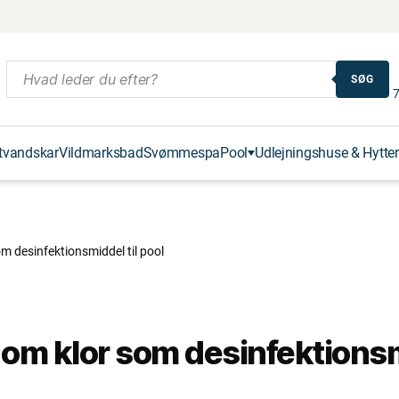
SØG
7
tvandskar
Vildmarksbad
Svømmespa
Pool
Udlejningshuse & Hytter
m desinfektionsmiddel til pool
 om klor som desinfektionsmi