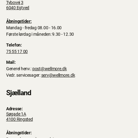
Tybovej 3
6040 Egtved
Åbningstider:
Mandag - fredag 08.00 - 16.00
Første lørdag i måneden: 9.30 - 12.30
Telefon:
75 55 17 00
Mail:
Generel henv.:
post@wellmore.dk
Vedr. servicesager:
serv@wellmore.dk
Sjælland
Adresse:
Søgade 1A
4100 Ringsted
Åbningstider: