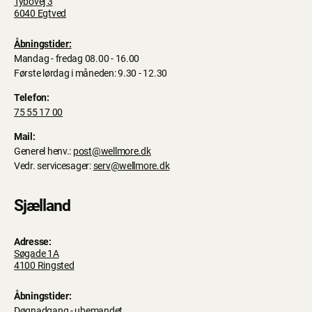
Tybovej 3
6040 Egtved
Åbningstider:
Mandag - fredag 08.00 - 16.00
Første lørdag i måneden: 9.30 - 12.30
Telefon:
75 55 17 00
Mail:
Generel henv.:
post@wellmore.dk
Vedr. servicesager:
serv@wellmore.dk
Sjælland
Adresse:
Søgade 1A
4100 Ringsted
Åbningstider:
Døgnadgang - ubemandet