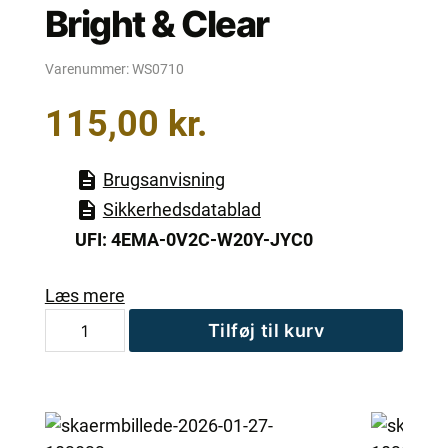
Bright & Clear
Varenummer:
WS0710
115,00
kr.
Brugsanvisning
Sikkerhedsdatablad
UFI: 4EMA-0V2C-W20Y-JYC0
Læs mere
Bright
Tilføj til kurv
&
Clear
antal