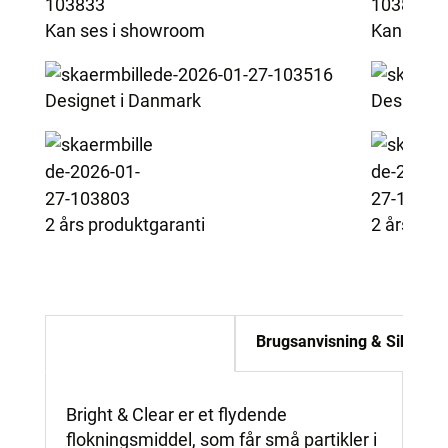
Kan ses i showroom
Kan ses 
Designet i Danmark
Designet
2 års produktgaranti
2 års pro
Beskrivelse
Brugsanvisning & Sikkerh
Bright & Clear er et flydende
flokningsmiddel, som får små partikler i