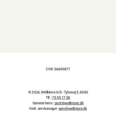
CVR: 36499877
© 2024, WellMore A/S - Tybovej 3, 6040
Tlf.:
75 55 17 00
Generel henv.:
post@wellmore.dk
Vedr. servicesager:
serv@wellmore.dk