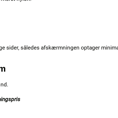
egge sider, således afskærmningen optager minima
cm
und.
ningspris