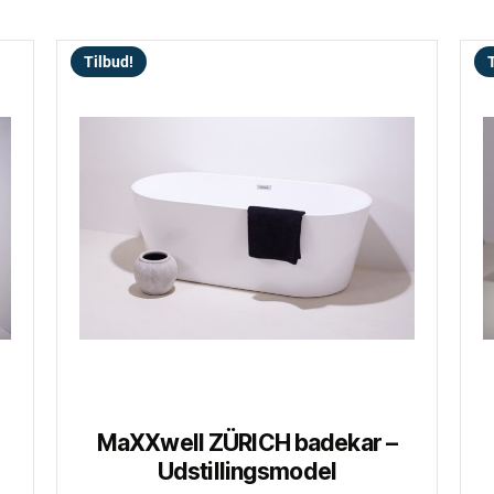
Tilbud!
T
MaXXwell ZÜRICH badekar –
Udstillingsmodel