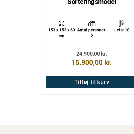
Sorteringsmodel
153 x 153 x 63
Antal personer:
Jets: 10
cm
2
Den
Den
24.900,00
kr.
oprindelige
aktuelle
15.900,00
kr.
pris
pris
var:
er:
Tilføj til kurv
24.900,00 kr..
15.900,00 kr..