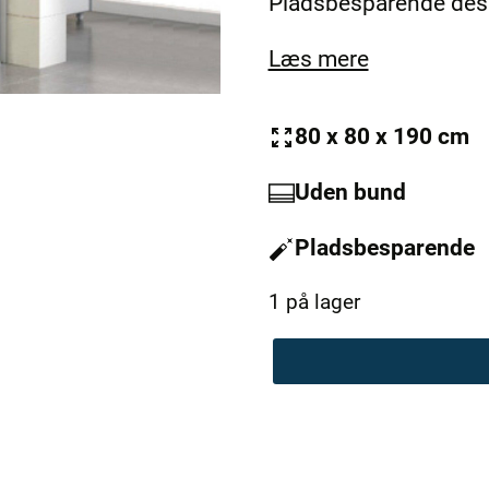
Pladsbesparende des
3.595,00 kr..
1.195,00 kr..
Læs mere
80 x 80 x 190 cm
Uden bund
Pladsbesparende
1 på lager
MaXXfitt
EG
Bruseafskærmning
antal