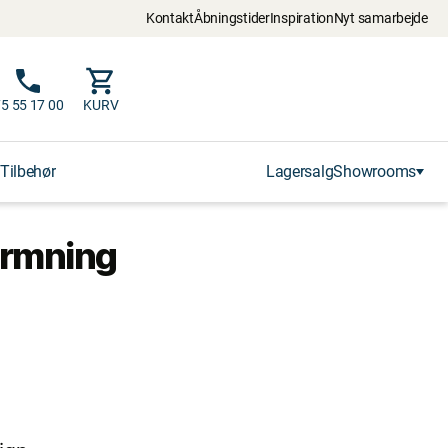
Kontakt
Åbningstider
Inspiration
Nyt samarbejde
5 55 17 00
KURV
Tilbehør
Lagersalg
Showrooms
rmning