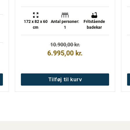
172 x 82 x 60
Antal personer:
Fritstående
cm
1
badekar
Den
Den
10.900,00
kr.
oprindelige
aktuelle
6.995,00
kr.
pris
pris
var:
er:
10.900,00 kr..
6.995,00 kr..
Tilføj til kurv