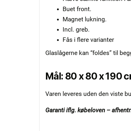
Buet front.
Magnet lukning.
Incl. greb.
Fås i flere varianter
Glaslågerne kan “foldes” til b
Mål: 80 x 80 x 190 
Varen leveres uden den viste b
Garanti iflg. købeloven – afhent