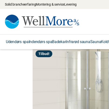
Solid brancheerfaring
Montering & service
Levering
Udendørs spa
Indendørs spa
Badekar
Infrarød sauna
Sauna
Kold
Tilbud!