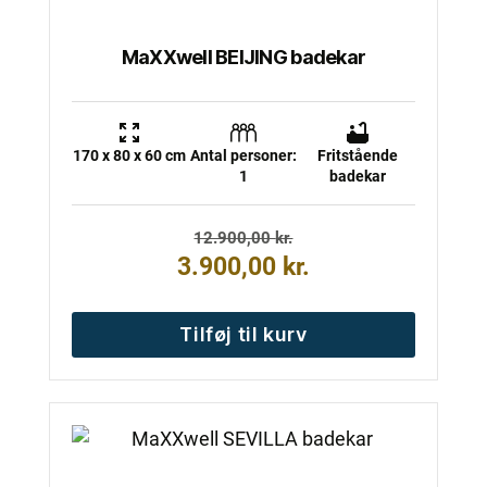
MaXXwell BEIJING badekar
170 x 80 x 60 cm
Antal personer:
Fritstående
1
badekar
Den
Den
12.900,00
kr.
oprindelige
aktuelle
3.900,00
kr.
pris
pris
var:
er:
12.900,00 kr..
3.900,00 kr..
Tilføj til kurv
Dette
vare