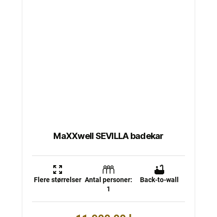
har
flere
varianter.
Mulighederne
kan
vælges
på
varesiden
MaXXwell SEVILLA badekar
Flere størrelser
Antal personer:
Back-to-wall
1