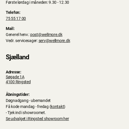
Første lørdag i måneden: 9.30 - 12.30
Telefon:
75 55 17 00
Mail:
Generel henv.:
post@wellmore.dk
Vedr. servicesager:
serv@wellmore.dk
Sjælland
Adresse:
Søgade 1A
4100 Ringsted
Åbningstider:
Døgnadgang - ubemandet
Få kode mandag - fredag (
kontakt
)
- Tjek ind i showroomet.
Se udvalget i Ringsted showroom her