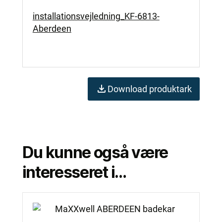
installationsvejledning_KF-6813-
Aberdeen
Download produktark
Du kunne også være
interesseret i…
Dette
vare