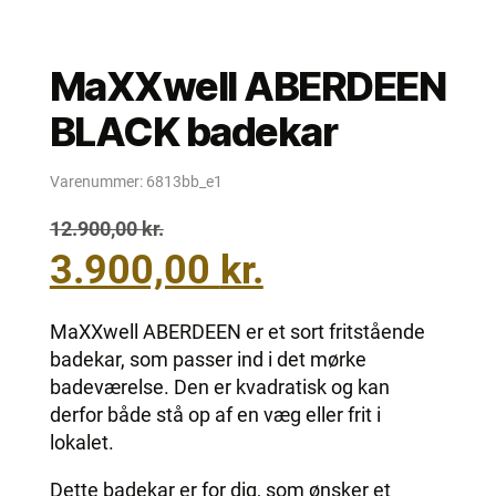
MaXXwell ABERDEEN
BLACK badekar
Varenummer:
6813bb_e1
Den
Den
12.900,00
kr.
oprindelige
aktuelle
3.900,00
kr.
pris
pris
var:
er:
MaXXwell ABERDEEN er et sort fritstående
12.900,00 kr..
3.900,00 kr..
badekar, som passer ind i det mørke
badeværelse. Den er kvadratisk og kan
derfor både stå op af en væg eller frit i
lokalet.
Dette badekar er for dig, som ønsker et