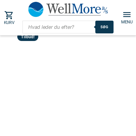
MENU
KURV
SØG
Tilbud!