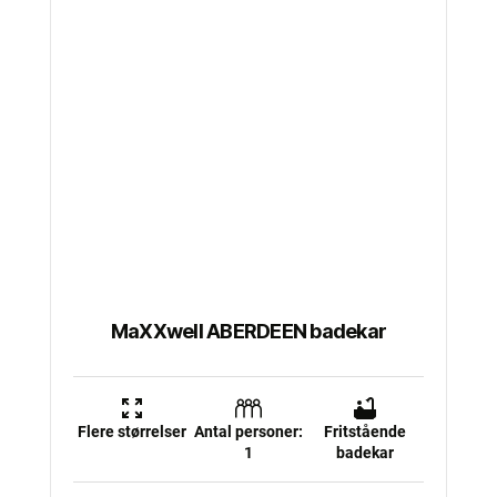
har
flere
varianter.
Mulighederne
kan
vælges
på
varesiden
MaXXwell ABERDEEN badekar
Flere størrelser
Antal personer:
Fritstående
1
badekar