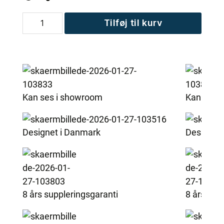
MaXXwell
Tilføj til kurv
ABERDEEN
BLACK
badekar
antal
Kan ses i showroom
Kan ses 
Designet i Danmark
Designet
8 års suppleringsgaranti
8 års sup