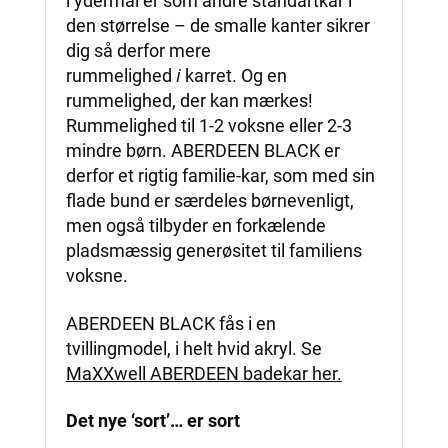
i ydermål er som andre standartkar i
den størrelse – de smalle kanter sikrer
dig så derfor mere
i
rummelighed
karret. Og en
rummelighed, der kan mærkes!
Rummelighed til 1-2 voksne eller 2-3
mindre børn. ABERDEEN BLACK er
derfor et rigtig familie-kar, som med sin
flade bund er særdeles børnevenligt,
men også tilbyder en forkælende
pladsmæssig generøsitet til familiens
voksne.
ABERDEEN BLACK fås i en
tvillingmodel, i helt hvid akryl. Se
MaXXwell ABERDEEN badekar her.
Det nye ‘sort’… er sort