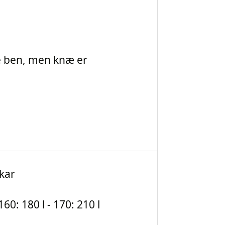
de ben, men knæ er
kar
 160: 180 l - 170: 210 l