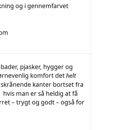
kning og i gennemfarvet
oom
ader, pjasker, hygger og
børnevenlig komfort det
helt
n skrånende kanter bortset fra
hvis man er så heldig at få
rret – trygt og godt – også for