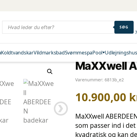
SØG
7
a
Koldtvandskar
Vildmarksbad
Svømmespa
Pool
Udlejningshus
MaXXwell A
Varenummer:
6813b_e2
10.900,00
k
MaXXwell ABERDEEN e
som passer ind i de
kvadratisk og kan de