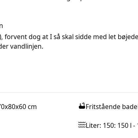
n
, forvent dog at I så skal sidde med let bøje
der vandlinjen.
170x80x60 cm
Fritstående bade
Liter: 150: 150 l -