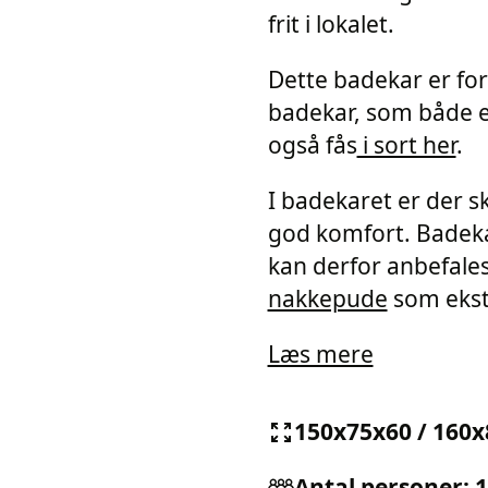
frit i lokalet.
Dette badekar er fo
badekar, som både e
også fås
i sort her
.
I badekaret er der 
god komfort. Badek
kan derfor anbefales
nakkepude
som ekst
Læs mere
150x75x60 / 160x
Antal personer: 1