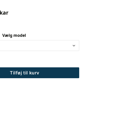
ekar
Vælg model
Tilføj til kurv