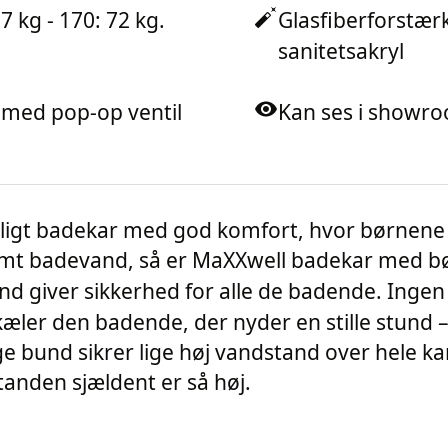
7 kg - 170: 72 kg.
Glasfiberforstær
sanitetsakryl
t med pop-op ventil
Kan ses i showr
gt badekar med god komfort, hvor børnene b
 varmt badevand, så er MaXXwell badekar med 
und giver sikkerhed for alle de badende. Inge
ler den badende, der nyder en stille stund – 
ige bund sikrer lige høj vandstand over hele ka
anden sjældent er så høj.