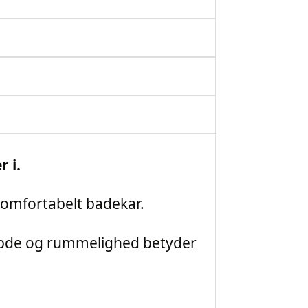
 i.
komfortabelt badekar.
dybde og rummelighed betyder