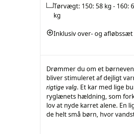
Tørvægt: 150: 58 kg - 160: 6
kg
Inklusiv over- og afløbssæ
Drømmer du om et børnevenli
bliver stimuleret af dejligt
. Et kar med lige b
rigtige valg
ryglænets hældning, som forkæ
lov at nyde karret alene. En l
de helt små børn, hvor vandst