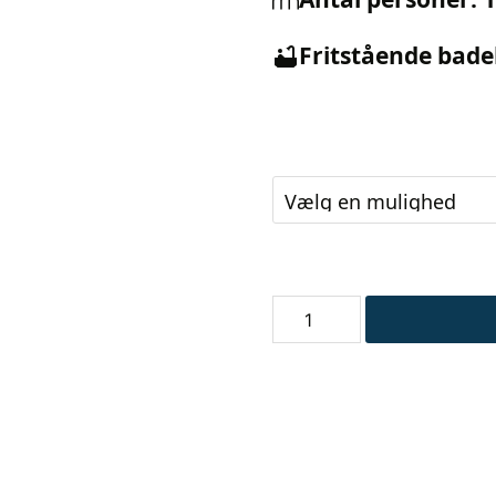
Fritstående bad
MaXXwell
ABERDEEN
badekar
antal