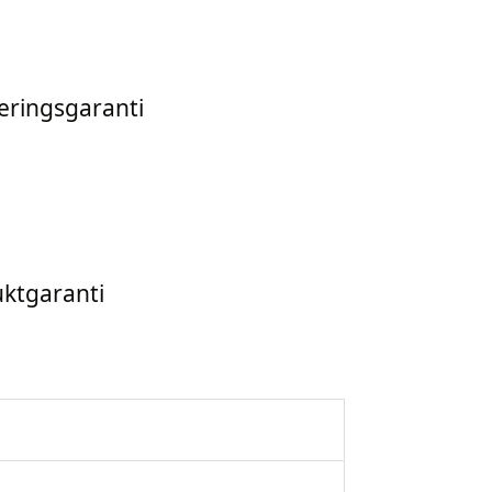
leringsgaranti
uktgaranti