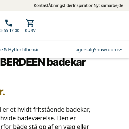
Kontakt
Åbningstider
Inspiration
Nyt samarbejde
5 55 17 00
KURV
e & Hytter
Tilbehør
Lagersalg
Showrooms
BERDEEN badekar
r.
r et hvidt fritstående badekar,
t hvide badeværelse. Den er
rfor både stå op af en væg eller