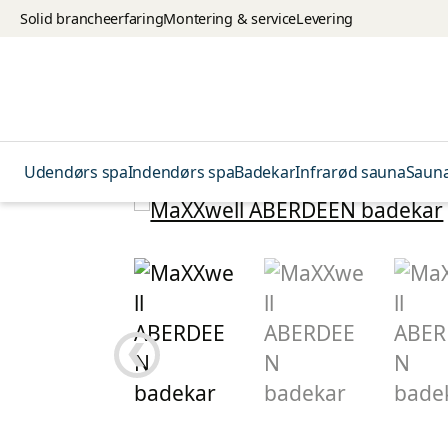
Solid brancheerfaring
Montering & service
Levering
Udendørs spa
Indendørs spa
Badekar
Infrarød sauna
Saun