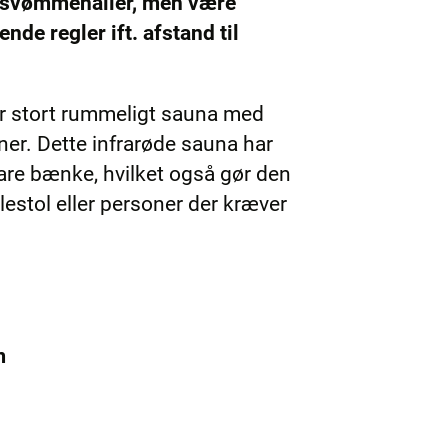
m/svømmehaller, men være
e regler ift. afstand til
 stort rummeligt sauna med
oner. Dette infrarøde sauna har
are bænke, hvilket også gør den
llestol eller personer der kræver
m