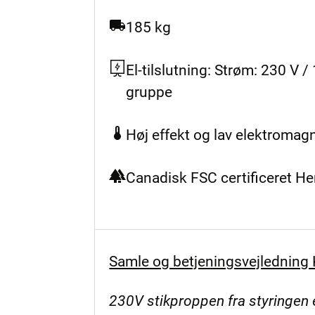
185 kg
El-tilslutning: Strøm: 230 V 
gruppe
Høj effekt og lav elektromag
Canadisk FSC certificeret H
Samle og betjeningsvejlednin
230V stikproppen fra styringen 