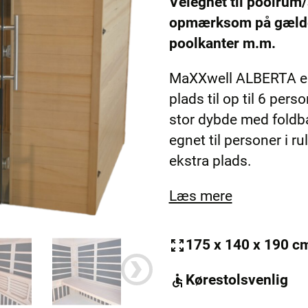
Velegnet til poolru
29.900,00 kr..
26.900,00 kr..
opmærksom på gældend
poolkanter m.m.
MaXXwell ALBERTA er
plads til op til 6 pers
stor dybde med foldb
egnet til personer i ru
ekstra plads.
Læs mere
175 x 140 x 190 c
Kørestolsvenlig