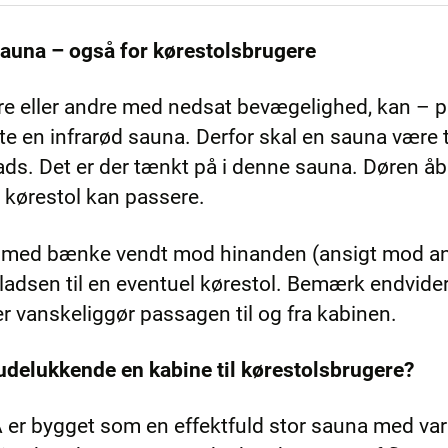
sauna – også for kørestolsbrugere
ere eller andre med nedsat bevægelighed, kan – 
ytte en infrarød sauna. Derfor skal en sauna være
ds. Det er der tænkt på i denne sauna. Døren åb
n kørestol kan passere.
t med bænke vendt mod hinanden (ansigt mod a
pladsen til en eventuel kørestol. Bemærk endvidere
der vanskeliggør passagen til og fra kabinen.
delukkende en kabine til kørestolsbrugere?
 er bygget som en effektfuld stor sauna med va