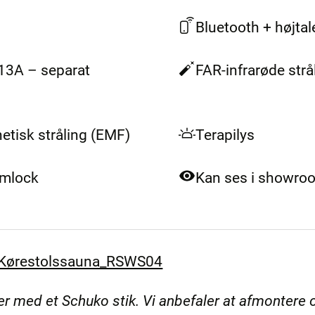
Bluetooth + højtal
/ 13A – separat
FAR-infrarøde strå
netisk stråling (EMF)
Terapilys
emlock
Kan ses i showro
g Kørestolssauna_RSWS04
er med et Schuko stik. Vi anbefaler at afmontere