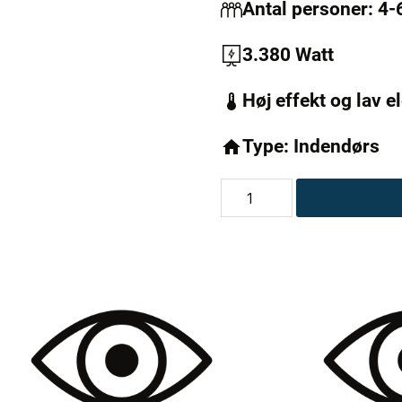
Antal personer: 4-
3.380 Watt
Høj effekt og lav 
Type: Indendørs
MaXXwell
ALBERTA
infrarød
sauna
antal