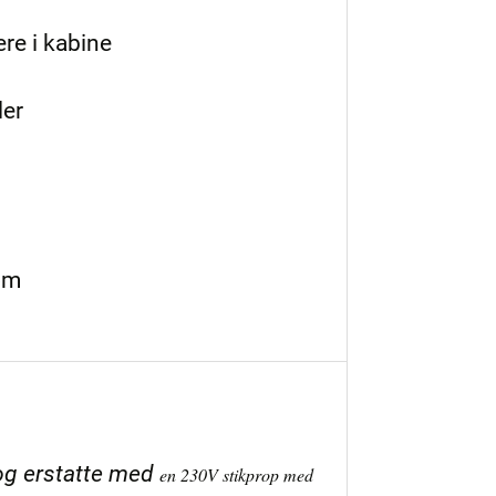
ere i kabine
ler
om
 og erstatte med
en 230V stikprop med