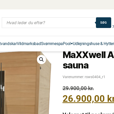
SØG
7
tvandskar
Vildmarksbad
Svømmespa
Pool
Udlejningshuse & Hytter
MaXXwell A
sauna
Varenummer:
rsws0404_r1
Den
Den
29.900,00
kr.
oprindelige
aktuelle
26.900,00
kr
pris
pris
var:
er: