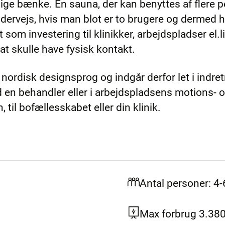
ge bænke. En sauna, der kan benyttes af flere p
 undervejs, hvis man blot er to brugere og dermed
om investering til klinikker, arbejdspladser el.li
at skulle have fysisk kontakt.
 nordisk designsprog og indgår derfor let i indret
d en behandler eller i arbejdspladsens motions- 
n, til bofællesskabet eller din klinik.
Antal personer: 4-
Max forbrug 3.38