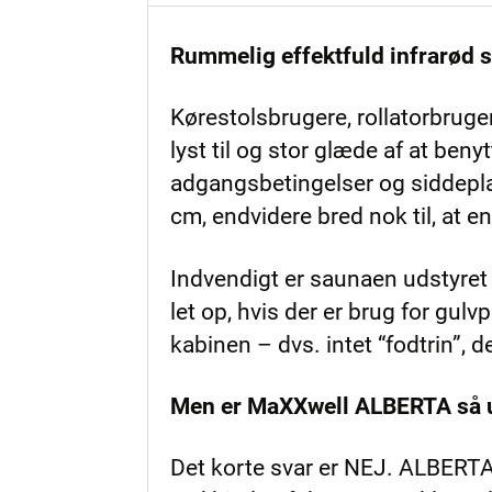
Rummelig effektfuld infrarød 
Kørestolsbrugere, rollatorbrug
lyst til og stor glæde af at ben
adgangsbetingelser og siddepla
cm, endvidere bred nok til, at e
Indvendigt er saunaen udstyre
let op, hvis der er brug for gulv
kabinen – dvs. intet “fodtrin”, 
Men er MaXXwell ALBERTA så u
Det korte svar er NEJ. ALBERTA