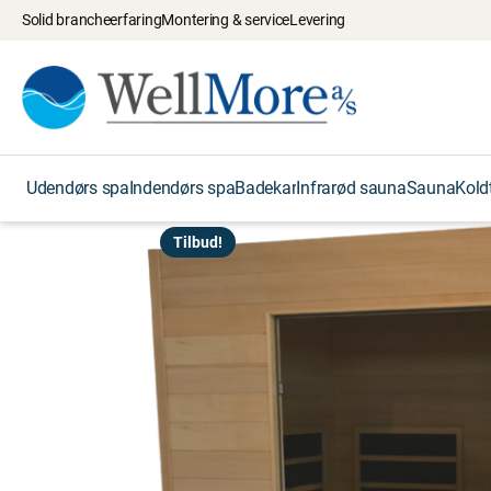
Solid brancheerfaring
Montering & service
Levering
Udendørs spa
Indendørs spa
Badekar
Infrarød sauna
Sauna
Kold
Tilbud!