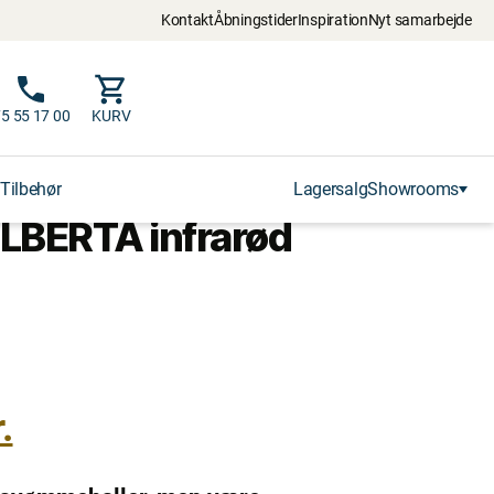
Kontakt
Åbningstider
Inspiration
Nyt samarbejde
5 55 17 00
KURV
Tilbehør
Lagersalg
Showrooms
LBERTA infrarød
.