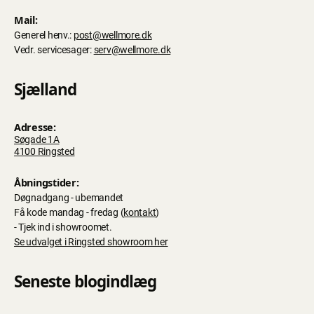
Mail:
Generel henv.:
post@wellmore.dk
Vedr. servicesager:
serv@wellmore.dk
Sjælland
Adresse:
Søgade 1A
4100 Ringsted
Åbningstider:
Døgnadgang - ubemandet
Få kode mandag - fredag (
kontakt
)
- Tjek ind i showroomet.
Se udvalget i Ringsted showroom her
Seneste blogindlæg