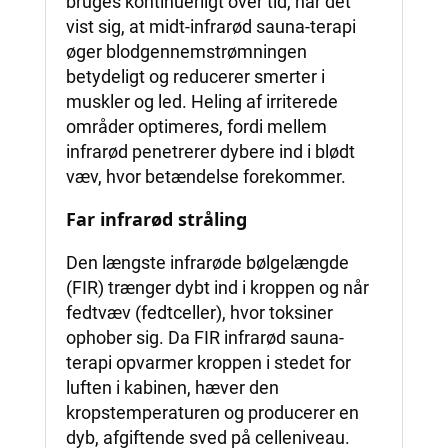
bruges kontinuerligt over tid, har det
vist sig, at midt-infrarød sauna-terapi
øger blodgennemstrømningen
betydeligt og reducerer smerter i
muskler og led. Heling af irriterede
områder optimeres, fordi mellem
infrarød penetrerer dybere ind i blødt
væv, hvor betændelse forekommer.
Far infrarød stråling
Den længste infrarøde bølgelængde
(FIR) trænger dybt ind i kroppen og når
fedtvæv (fedtceller), hvor toksiner
ophober sig. Da FIR infrarød sauna-
terapi opvarmer kroppen i stedet for
luften i kabinen, hæver den
kropstemperaturen og producerer en
dyb, afgiftende sved på celleniveau.