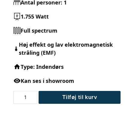
Antal personer: 1
1.755 Watt
Full spectrum
Høj effekt og lav elektromagnetisk
stråling (EMF)
Type: Indendørs
Kan ses i showroom
MaXXwell
Tilføj til kurv
MAKALU
infrarød
sauna
antal