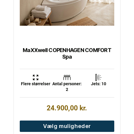
vælges
på
varesiden
MaXXwell COPENHAGEN COMFORT
Spa
Flere størrelser
Antal personer:
Jets: 10
2
24.900,00
kr.
Vælg muligheder