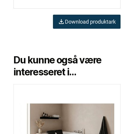
Download produktark
Du kunne også være
interesseret i…
Dette
vare
har
flere
varianter.
Mulighederne