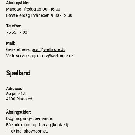
Åbningstider:
Mandag - fredag 08.00 - 16.00
Første lørdag i måneden: 9.30 - 12.30
Telefon:
75 55 17 00
Mail:
Generel henv.:
post@wellmore.dk
Vedr. servicesager:
serv@wellmore.dk
Sjælland
Adresse:
Søgade 1A
4100 Ringsted
Åbningstider:
Døgnadgang - ubemandet
Få kode mandag - fredag (
kontakt
)
- Tjek ind i showroomet.