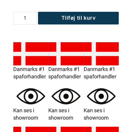
MaXXwell
Tilføj til kurv
COPENHAGEN
LUX
spa
antal
Danmarks #1
Danmarks #1
Danmarks #1
spaforhandler
spaforhandler
spaforhandler
Kan ses i
Kan ses i
Kan ses i
showroom
showroom
showroom