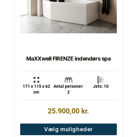
kan
vælges
på
varesiden
MaXXwell FIRENZE indendørs spa
171 x 115 x 62
Antal personer:
Jets: 10
cm
2
25.900,00
kr.
Vælg muligheder