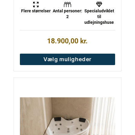
Flere størrelser
Antal personer:
Specialudviklet
2
til
udlejningshuse
18.900,00
kr.
Vælg muligheder
Dette
vare
har
flere
varianter.
Mulighederne
kan