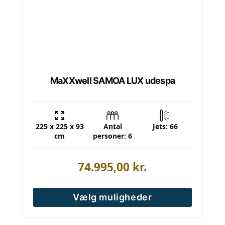
vælges
på
varesiden
MaXXwell SAMOA LUX udespa
225 x 225 x 93
Antal
Jets: 66
cm
personer: 6
74.995,00
kr.
Vælg muligheder