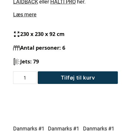
LAIDBACK
eller
HALTI PRO
her.
Læs mere
230 x 230 x 92 cm
Antal personer: 6
Jets: 79
MaXXwell
Tilføj til kurv
IBIZA
LUX
udespa
antal
Danmarks #1
Danmarks #1
Danmarks #1