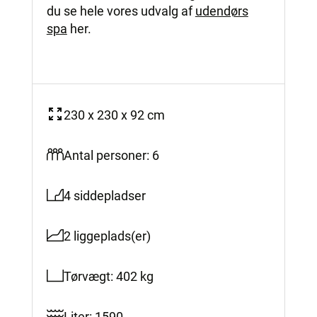
du se hele vores udvalg af
udendørs
spa
her.
230 x 230 x 92 cm
Antal personer: 6
4 siddepladser
2 liggeplads(er)
Tørvægt: 402 kg
Liter: 1590