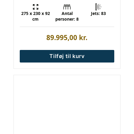
275 x 230 x 92
Antal
Jets: 83
cm
personer: 8
89.995,00
kr.
Tilføj til kurv
Dette
vare
har
flere
varianter.
Mulighederne
kan