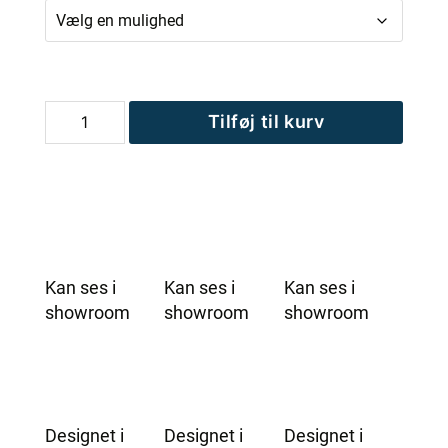
MaXXwell
Tilføj til kurv
KIRUNA
udendørs
sauna
antal
Kan ses i
Kan ses i
Kan ses i
showroom
showroom
showroom
Designet i
Designet i
Designet i