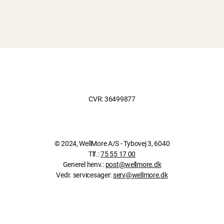
CVR: 36499877
© 2024, WellMore A/S - Tybovej 3, 6040
Tlf.:
75 55 17 00
Generel henv.:
post@wellmore.dk
Vedr. servicesager:
serv@wellmore.dk