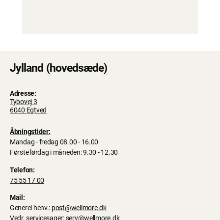
Jylland (hovedsæde)
Adresse:
Tybovej 3
6040 Egtved
Åbningstider:
Mandag - fredag 08.00 - 16.00
Første lørdag i måneden: 9.30 - 12.30
Telefon:
75 55 17 00
Mail:
Generel henv.:
post@wellmore.dk
Vedr. servicesager:
serv@wellmore.dk