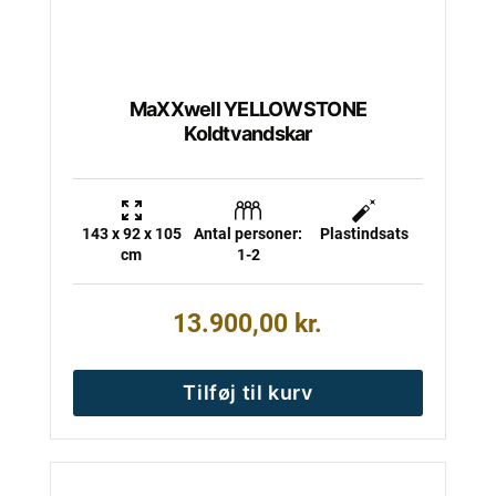
MaXXwell YELLOWSTONE
Koldtvandskar
143 x 92 x 105
Antal personer:
Plastindsats
cm
1-2
13.900,00
kr.
Tilføj til kurv