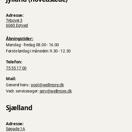
Adresse:
Tybovej 3
6040 Egtved
Åbningstider:
Mandag - fredag 08.00 - 16.00
Første lørdag i måneden: 9.30 - 12.30
Telefon:
75 55 17 00
Mail:
Generel henv.:
post@wellmore.dk
Vedr. servicesager:
serv@wellmore.dk
Sjælland
Adresse:
Søgade 1A