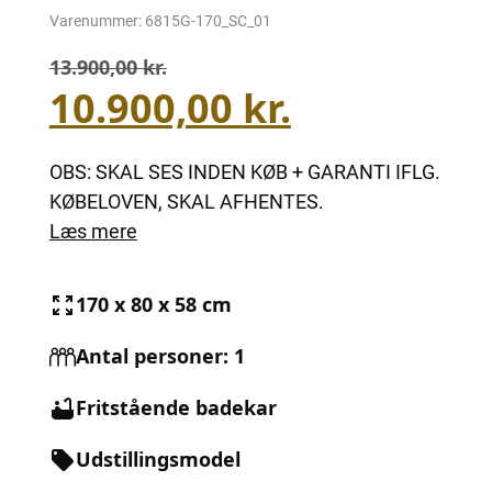
Varenummer:
6815G-170_SC_01
13.900,00
kr.
Den
Den
10.900,00
kr.
oprindelige
aktuelle
pris
pris
var:
er:
OBS: SKAL SES INDEN KØB + GARANTI IFLG.
13.900,00 kr..
10.900,00 kr..
KØBELOVEN, SKAL AFHENTES.
Læs mere
170 x 80 x 58 cm
Antal personer: 1
Fritstående badekar
Udstillingsmodel