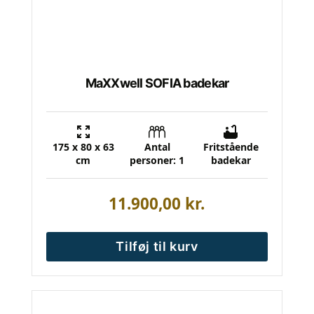
MaXXwell SOFIA badekar
175 x 80 x 63
Antal
Fritstående
cm
personer: 1
badekar
11.900,00
kr.
Tilføj til kurv
Dette