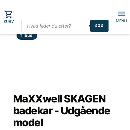
MENU
KURV
SØG
Tilbud!
MaXXwell SKAGEN
badekar - Udgående
model