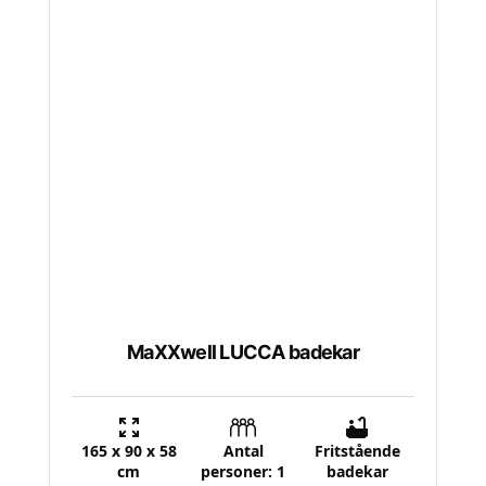
vare
har
flere
varianter.
Mulighederne
kan
vælges
på
varesiden
MaXXwell LUCCA badekar
165 x 90 x 58
Antal
Fritstående
cm
personer: 1
badekar