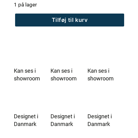
1 på lager
MaXXwell
Tilføj til kurv
SKAGEN
badekar
-
Udgående
model
antal
Kan ses i
Kan ses i
Kan ses i
showroom
showroom
showroom
Designet i
Designet i
Designet i
Danmark
Danmark
Danmark