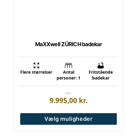
på
varesiden
MaXXwell ZÜRICH badekar
Flere størrelser
Antal
Fritstående
personer: 1
badekar
FRA:
9.995,00
kr.
Vælg muligheder