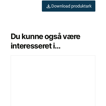
Download produktark
Du kunne også være
interesseret i…
Dette
vare
har
flere
varianter.
Mulighederne
kan
vælges