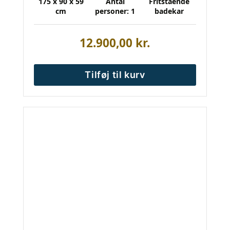
175 x 90 x 59
Antal
Fritstående
cm
personer: 1
badekar
12.900,00
kr.
Tilføj til kurv