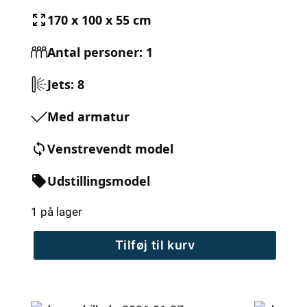
170 x 100 x 55 cm
Antal personer: 1
Jets: 8
Med armatur
Venstrevendt model
Udstillingsmodel
1 på lager
MaXXwell
Tilføj til kurv
SYDNEY
spabad
-
UDSTILLINGSMODEL