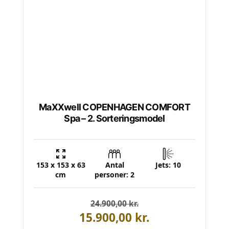
MaXXwell COPENHAGEN COMFORT
Spa – 2. Sorteringsmodel
153 x 153 x 63
Antal
Jets: 10
cm
personer: 2
24.900,00
Den
Den
kr.
oprindelige
aktuelle
15.900,00
kr.
pris
pris