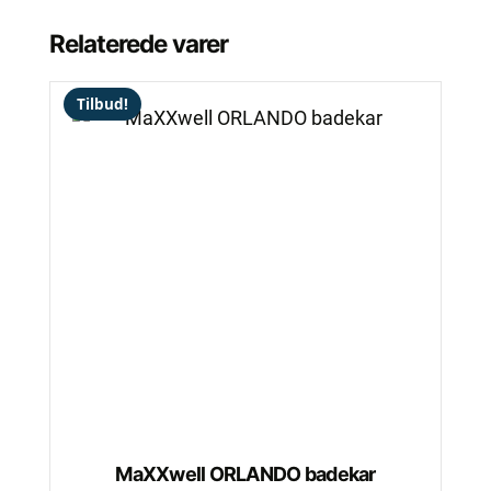
Relaterede varer
Tilbud!
Dette
vare
har
flere
varianter.
Mulighederne
kan
vælges
på
varesiden
MaXXwell ORLANDO badekar