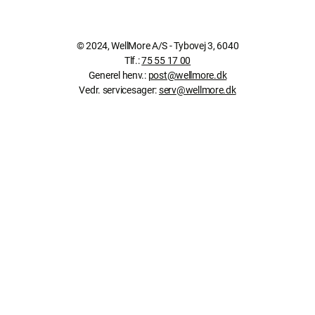
© 2024, WellMore A/S - Tybovej 3, 6040
Tlf.:
75 55 17 00
Generel henv.:
post@wellmore.dk
Vedr. servicesager:
serv@wellmore.dk