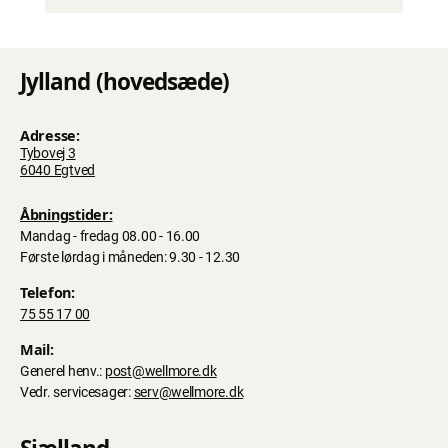
Jylland (hovedsæde)
Adresse:
Tybovej 3
6040 Egtved
Åbningstider:
Mandag - fredag 08.00 - 16.00
Første lørdag i måneden: 9.30 - 12.30
Telefon:
75 55 17 00
Mail:
Generel henv.:
post@wellmore.dk
Vedr. servicesager:
serv@wellmore.dk