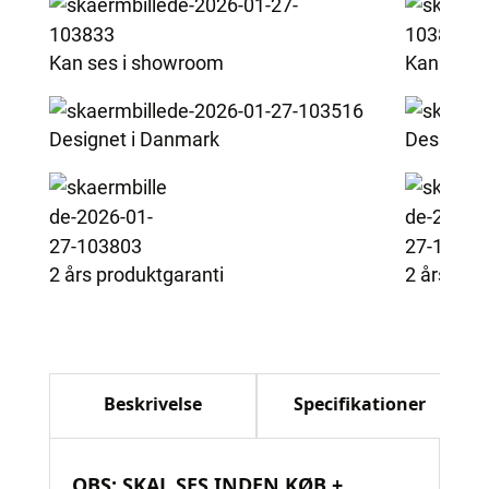
antal
Kan ses i showroom
Kan ses 
Designet i Danmark
Designet
2 års produktgaranti
2 års pro
Beskrivelse
Specifikationer
OBS: SKAL SES INDEN KØB +