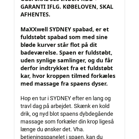
GARANTI IFLG. KØBELOVEN, SKAL
AFHENTES.
MaXXwell SYDNEY spabad, er et
fuldstøbt spabad som med sine
bløde kurver står flot på dit
badeværelse. Spaen er fuldstøbt,
uden synlige samlinger, og du får
derfor indtrykket fra et fuldstøbt
kar, hvor kroppen tilmed forkæles
med massage fra spaens dyser.
Hop en tur i SYDNEY efter en lang og
travl dag på arbejdet. Skænk en kold
drik, og nyd blot spaens dybdegående
massage som forkæler din krop ligeså
længe du ønsker det. Vha.
betjeningspanelet i spaen, kan du