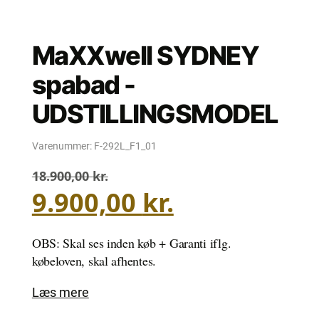
MaXXwell SYDNEY
spabad -
UDSTILLINGSMODEL
Varenummer:
F-292L_F1_01
18.900,00
kr.
Den
Den
9.900,00
kr.
oprindelige
aktuelle
pris
pris
var:
er:
OBS: Skal ses inden køb + Garanti iflg.
18.900,00 kr..
9.900,00 kr..
købeloven, skal afhentes.
Læs mere