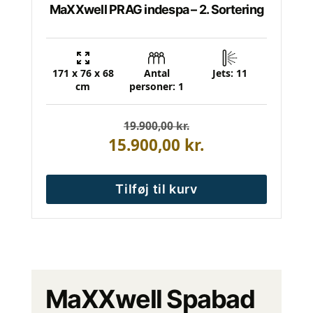
MaXXwell PRAG indespa – 2. Sortering
171 x 76 x 68
Antal
Jets: 11
cm
personer: 1
19.900,00
Den
Den
kr.
oprindelige
aktuelle
15.900,00
kr.
pris
pris
var:
er:
19.900,00 kr..
15.900,00 kr..
Tilføj til kurv
MaXXwell Spabad