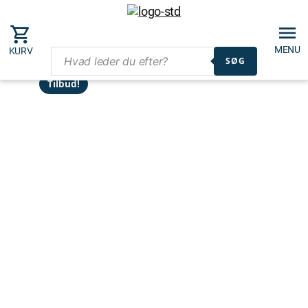
MENU
KURV
SØG
Tilbud!