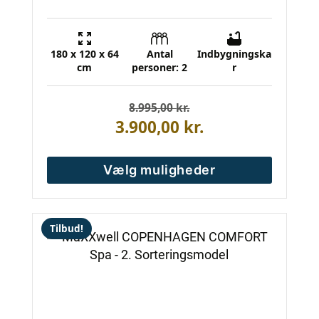
180 x 120 x 64
Antal
Indbygningska
cm
personer: 2
r
8.995,00
Den
Den
kr.
oprindelige
aktuelle
3.900,00
kr.
pris
pris
var:
er:
8.995,00 kr..
3.900,00 kr..
Vælg muligheder
Tilbud!