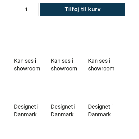
MOMENTS
Tilføj til kurv
Spasæbe
antal
Kan ses i
Kan ses i
Kan ses i
showroom
showroom
showroom
Designet i
Designet i
Designet i
Danmark
Danmark
Danmark