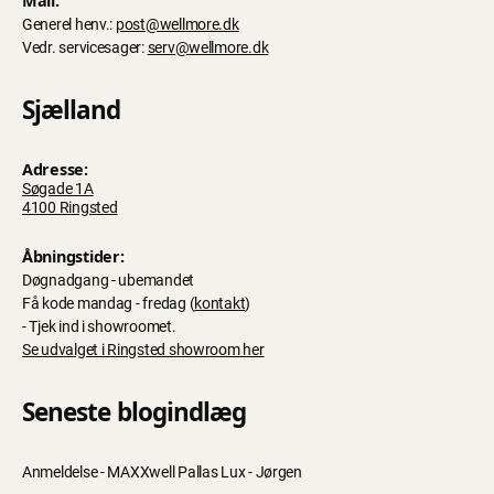
Mail:
Generel henv.:
post@wellmore.dk
Vedr. servicesager:
serv@wellmore.dk
Sjælland
Adresse:
Søgade 1A
4100 Ringsted
Åbningstider:
Døgnadgang - ubemandet
Få kode mandag - fredag (
kontakt
)
- Tjek ind i showroomet.
Se udvalget i Ringsted showroom her
Seneste blogindlæg
Anmeldelse - MAXXwell Pallas Lux - Jørgen