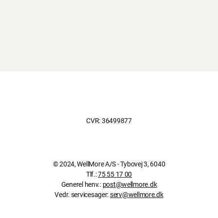
CVR: 36499877
© 2024, WellMore A/S - Tybovej 3, 6040
Tlf.:
75 55 17 00
Generel henv.:
post@wellmore.dk
Vedr. servicesager:
serv@wellmore.dk