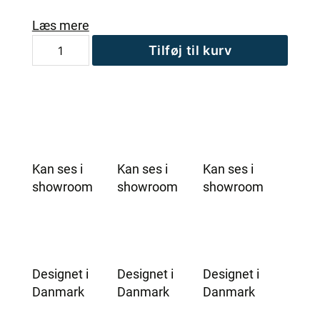
Læs mere
Nakkestøtte
Tilføj til kurv
til
udendørs
spa
antal
Kan ses i
Kan ses i
Kan ses i
showroom
showroom
showroom
Designet i
Designet i
Designet i
Danmark
Danmark
Danmark