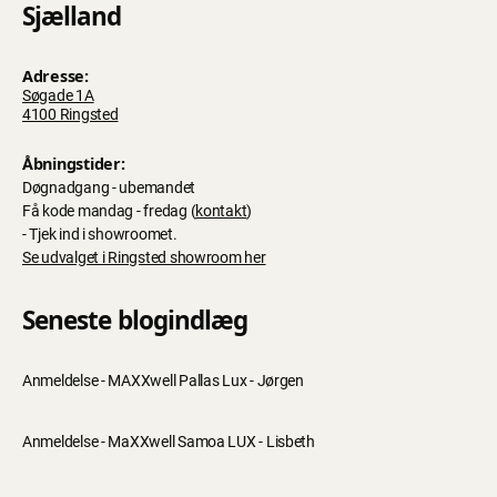
Sjælland
Adresse:
Søgade 1A
4100 Ringsted
Åbningstider:
Døgnadgang - ubemandet
Få kode mandag - fredag (
kontakt
)
- Tjek ind i showroomet.
Se udvalget i Ringsted showroom her
Seneste blogindlæg
Anmeldelse - MAXXwell Pallas Lux - Jørgen
Anmeldelse - MaXXwell Samoa LUX - Lisbeth