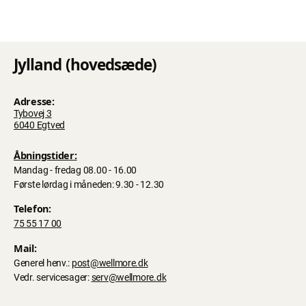
Jylland (hovedsæde)
Adresse:
Tybovej 3
6040 Egtved
Åbningstider:
Mandag - fredag 08.00 - 16.00
Første lørdag i måneden: 9.30 - 12.30
Telefon:
75 55 17 00
Mail:
Generel henv.:
post@wellmore.dk
Vedr. servicesager:
serv@wellmore.dk