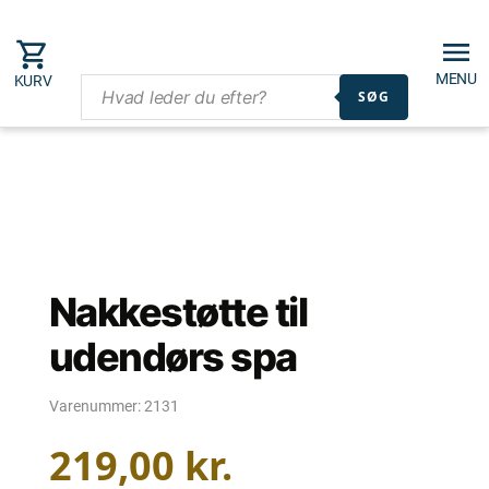
MENU
KURV
SØG
Nakkestøtte til
udendørs spa
Varenummer:
2131
219,00
kr.