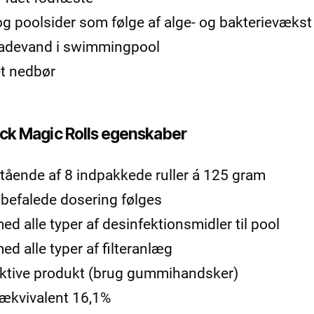
og poolsider som følge af alge- og bakterievækst
 badevand i swimmingpool
t nedbør
ck Magic Rolls egenskaber
tående af 8 indpakkede ruller á 125 gram
befalede dosering følges
alle typer af desinfektionsmidler til pool
 alle typer af filteranlæg
aktive produkt (brug gummihandsker)
ækvivalent 16,1%