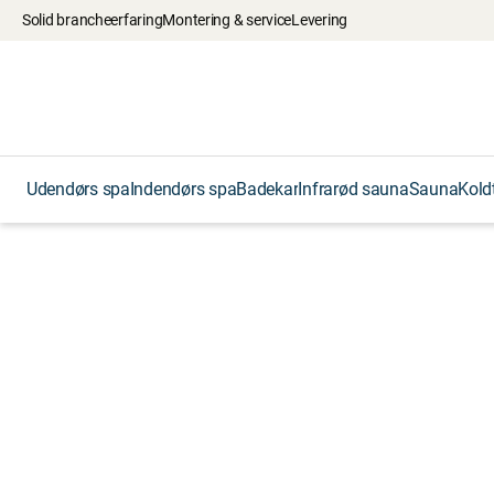
Solid brancheerfaring
Montering & service
Levering
Udendørs spa
Indendørs spa
Badekar
Infrarød sauna
Sauna
Kold