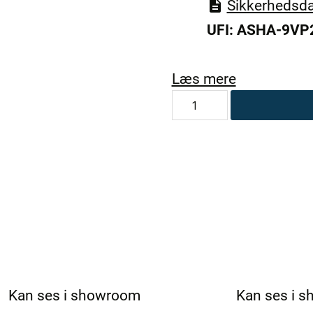
Sikkerhedsda
UFI: ASHA-9VP
Læs mere
SANIKLAR
SunFlock
Magic
Rolls
antal
Kan ses i showroom
Kan ses i 