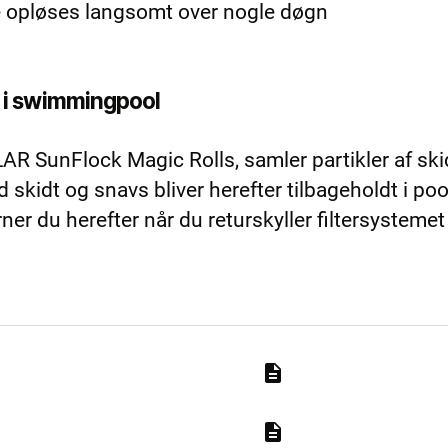
le opløses langsomt over nogle døgn
l i swimmingpool
 SunFlock Magic Rolls, samler partikler af skid
skidt og snavs bliver herefter tilbageholdt i pool
er du herefter når du returskyller filtersystemet 