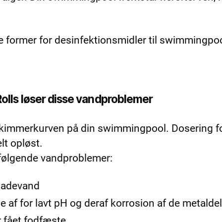
former for desinfektionsmidler til swimmingpoo
olls løser disse vandproblemer
skimmerkurven på din swimmingpool. Dosering fo
lt opløst.
 følgende vandproblemer:
 badevand
 af for lavt pH og deraf korrosion af de metalde
r fået fodfæste