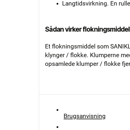
Langtidsvirkning. En rul
Sådan virker flokningsmidde
Et flokningsmiddel som SANIKLAR
klynger / flokke. Klumperne med 
opsamlede klumper / flokke fjern
Brugsanvisning