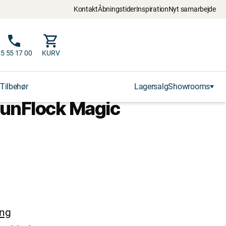
Kontakt
Åbningstider
Inspiration
Nyt samarbejde
5 55 17 00
KURV
Tilbehør
Lagersalg
Showrooms
unFlock Magic
ing