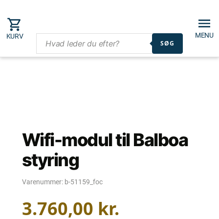
MENU
KURV
SØG
Wifi-modul til Balboa
styring
Varenummer:
b-51159_foc
3.760,00
kr.