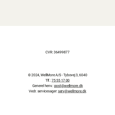
CVR: 36499877
© 2024, WellMore A/S - Tybovej 3, 6040
Tlf.:
75 55 17 00
Generel henv.:
post@wellmore.dk
Vedr. servicesager:
serv@wellmore.dk