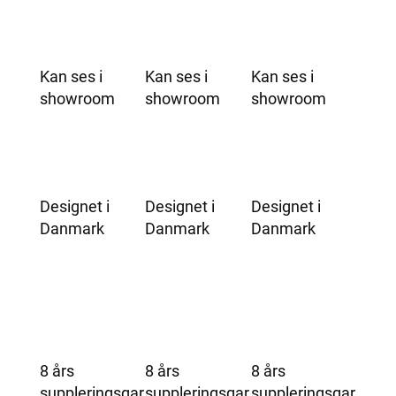
styring
antal
Kan ses i
Kan ses i
Kan ses i
showroom
showroom
showroom
Designet i
Designet i
Designet i
Danmark
Danmark
Danmark
8 års
8 års
8 års
suppleringsgar
suppleringsgar
suppleringsgar