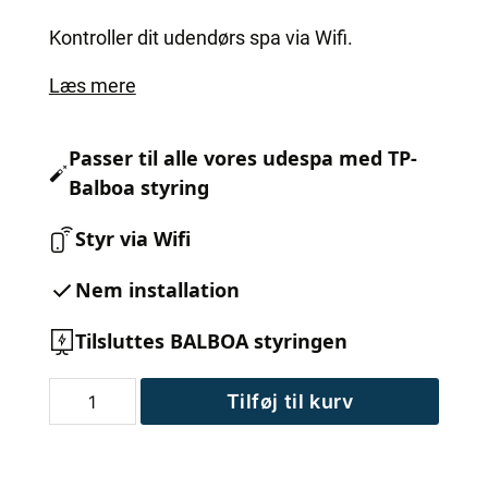
Kontroller dit udendørs spa via Wifi.
Læs mere
Passer til alle vores udespa med TP-
Balboa styring
Styr via Wifi
Nem installation
Tilsluttes BALBOA styringen
Wifi-
Tilføj til kurv
modul
til
Balboa