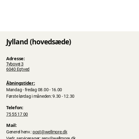
Jylland (hovedsæde)
Adresse:
Tybovej 3
6040 Egtved
Åbningstider:
Mandag - fredag 08.00 - 16.00
Første lørdag i måneden: 9.30 - 12.30
Telefon:
75 55 17 00
Mail:
Generel henv.:
post@wellmore.dk
Vedr. servicesager:
serv@wellmore.dk