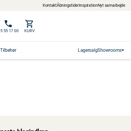
Kontakt
Åbningstider
Inspiration
Nyt samarbejde
5 55 17 00
KURV
Tilbehør
Lagersalg
Showrooms