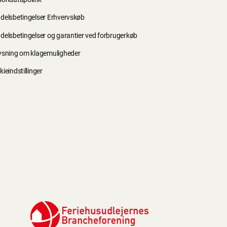
delsbetingelser Erhvervskøb
delsbetingelser og garantier ved forbrugerkøb
ysning om klagemuligheder
ieindstillinger