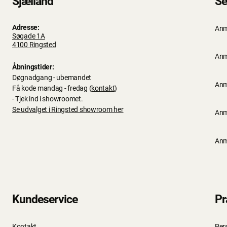
Sjælland
Se
Adresse:
Anm
Søgade 1A
4100 Ringsted
Anm
Åbningstider:
Døgnadgang - ubemandet
Anm
Få kode mandag - fredag (
kontakt
)
- Tjek ind i showroomet.
Se udvalget i Ringsted showroom her
Anm
Anm
Kundeservice
Pr
Kontakt
Per