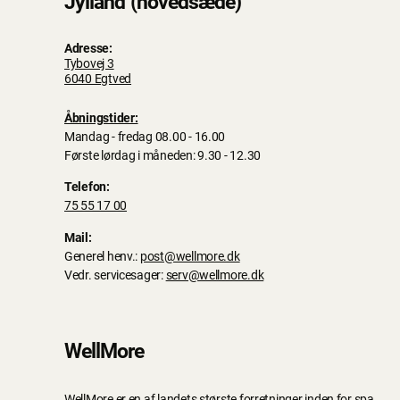
Jylland (hovedsæde)
Adresse:
Tybovej 3
6040 Egtved
Åbningstider:
Mandag - fredag 08.00 - 16.00
Første lørdag i måneden: 9.30 - 12.30
Telefon:
75 55 17 00
Mail:
Generel henv.:
post@wellmore.dk
Vedr. servicesager:
serv@wellmore.dk
WellMore
WellMore er en af landets største forretninger inden for spa,