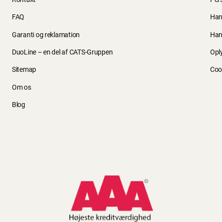
FAQ
Han
Garanti og reklamation
Han
DuoLine – en del af CATS-Gruppen
Opl
Sitemap
Cook
Om os
Blog