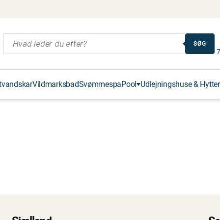
SØG
7
tvandskar
Vildmarksbad
Svømmespa
Pool
Udlejningshuse & Hytter