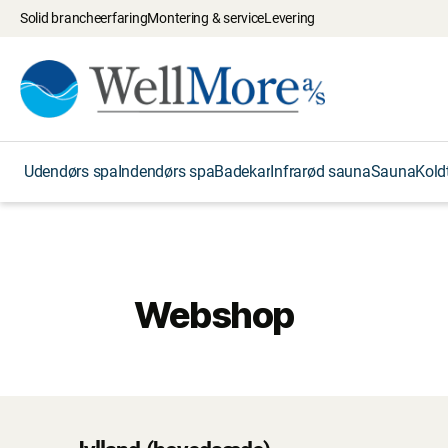
Solid brancheerfaring
Montering & service
Levering
Udendørs spa
Indendørs spa
Badekar
Infrarød sauna
Sauna
Kold
Webshop