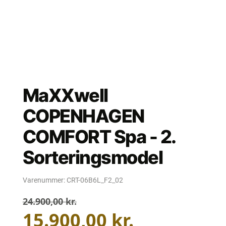
MaXXwell
COPENHAGEN
COMFORT Spa - 2.
Sorteringsmodel
Varenummer:
CRT-06B6L_F2_02
24.900,00
kr.
Den
Den
15.900,00
kr.
oprindelige
aktuelle