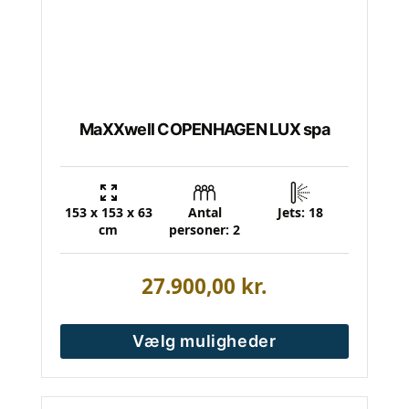
på
varesiden
MaXXwell COPENHAGEN LUX spa
153 x 153 x 63
Antal
Jets: 18
cm
personer: 2
27.900,00
kr.
Vælg muligheder