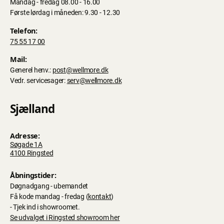
Mandag - fredag 08.00 - 16.00
Første lørdag i måneden: 9.30 - 12.30
Telefon:
75 55 17 00
Mail:
Generel henv.:
post@wellmore.dk
Vedr. servicesager:
serv@wellmore.dk
Sjælland
Adresse:
Søgade 1A
4100 Ringsted
Åbningstider:
Døgnadgang - ubemandet
Få kode mandag - fredag (
kontakt
)
- Tjek ind i showroomet.
Se udvalget i Ringsted showroom her