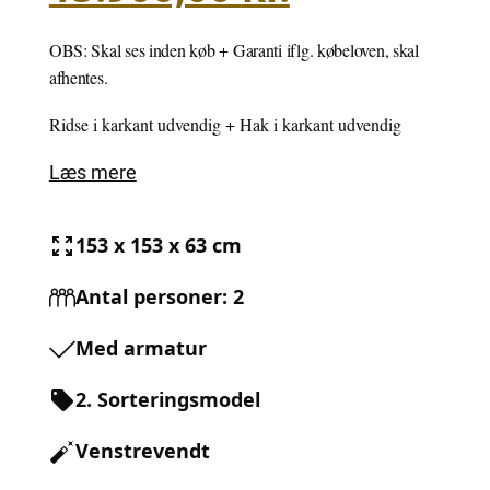
pris
pris
var:
er:
OBS: Skal ses inden køb + Garanti iflg. købeloven, skal
24.900,00 kr..
15.900,00 kr..
afhentes.
Ridse i karkant udvendig + Hak i karkant udvendig
Læs mere
153 x 153 x 63 cm
Antal personer: 2
Med armatur
2. Sorteringsmodel
Venstrevendt