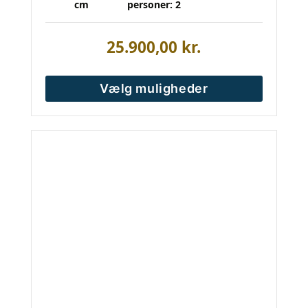
cm
personer: 2
25.900,00
kr.
Vælg muligheder
Dette
vare
har
flere
varianter.
Mulighederne
kan
vælges
på
varesiden