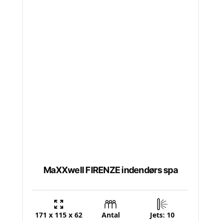
Dette
vare
har
flere
varianter.
Mulighederne
kan
vælges
på
varesiden
MaXXwell FIRENZE indendørs spa
171 x 115 x 62
Antal
Jets: 10