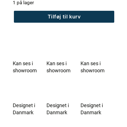
1 på lager
MaXXwell
Tilføj til kurv
COPENHAGEN
COMFORT
Spa
-
2.
Sorteringsmodel
antal
Kan ses i
Kan ses i
Kan ses i
showroom
showroom
showroom
Designet i
Designet i
Designet i
Danmark
Danmark
Danmark