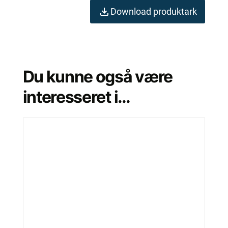
Download produktark
Du kunne også være
interesseret i…
Dette
vare
har
flere
varianter.
Mulighederne
kan
vælges