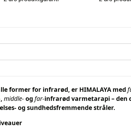
alle former for infrarød, er HIMALAYA med
f
-
,
middle-
og
far-
infrarød varmetarapi – den
lelses- og sundhedsfremmende stråler.
iveauer