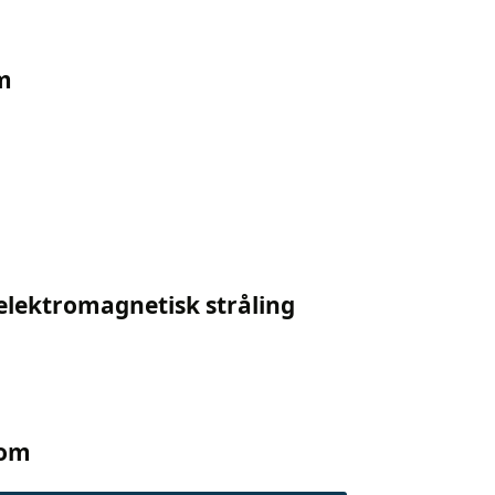
cm
 elektromagnetisk stråling
oom