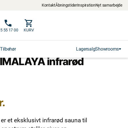
Kontakt
Åbningstider
Inspiration
Nyt samarbejde
5 55 17 00
KURV
Tilbehør
Lagersalg
Showrooms
IMALAYA infrarød
r.
et eksklusivt infrarød sauna til