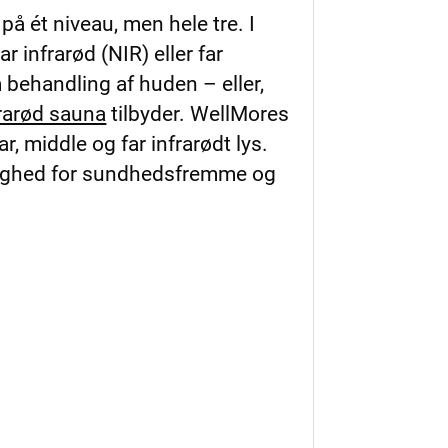
å ét niveau, men hele tre. I
infrarød (NIR) eller far
behandling af huden – eller,
frarød sauna
tilbyder. WellMores
 middle og far infrarødt lys.
mulighed for sundhedsfremme og
g