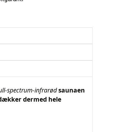
ull-spectrum-infrarød
saunaen
 dækker dermed hele