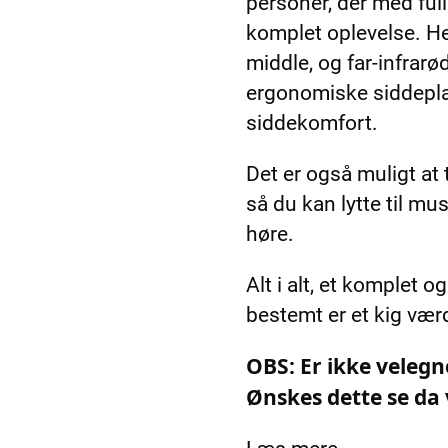
personer, der med full
komplet oplevelse. He
middle, og far-infrarø
ergonomiske siddeplad
siddekomfort.
Det er også muligt at 
så du kan lytte til mus
høre.
Alt i alt, et komplet 
bestemt er et kig vær
OBS: Er ikke veleg
Ønskes dette se da