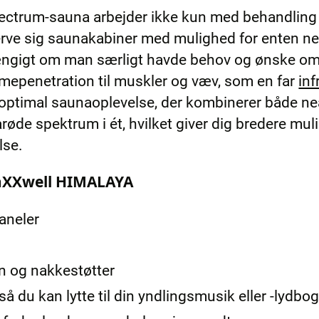
spectrum-sauna arbejder ikke kun med behandling p
ve sig saunakabiner med mulighed for enten near 
hængigt om man særligt havde behov og ønske om 
epenetration til muskler og væv, som en far
in
ptimal saunaoplevelse, der kombinerer både near,
frarøde spektrum i ét, hvilket giver dig bredere 
lse.
MaXXwell HIMALAYA
aneler
 og nakkestøtter
å du kan lytte til din yndlingsmusik eller -lydbo