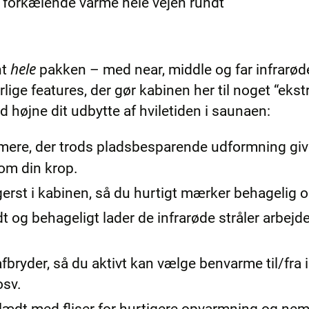
r forkælende varme hele vejen rundt
hele
nt
pakken – med near, middle og far infrarøde 
e features, der gør kabinen her til noget “ekstr
højne dit udbytte af hviletiden i saunaen:
mere, der trods pladsbesparende udformning giv
om din krop.
erst i kabinen, så du hurtigt mærker behagelig 
idt og behageligt lader de infrarøde stråler arb
fbryder, så du aktivt kan vælge benvarme til/fra i
osv.