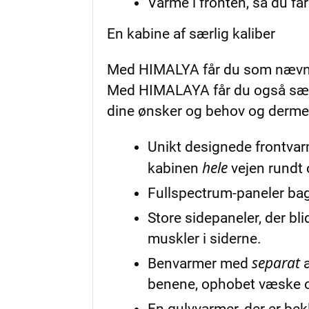
Varme i fronten, så du få
En kabine af særlig kaliber
Med HIMALYA får du som næv
Med HIMALAYA får du også særlig
dine ønsker og behov og dermed 
Unikt designede frontvar
hele
kabinen
vejen rundt 
Fullspectrum-paneler bag
Store sidepaneler, der bl
muskler i siderne.
separat
Benvarmer med
a
benene, ophobet væske 