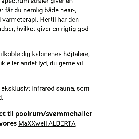
 spectrum stråler giver en
r får du nemlig både near-,
d varmeterapi. Hertil har den
ser, hvilket giver en rigtig god
tilkoble dig kabinenes højtalere,
ik eller andet lyd, du gerne vil
og eksklusivt infrarød sauna, som
d.
net til poolrum/svømmehaller –
 vores
MaXXwell ALBERTA