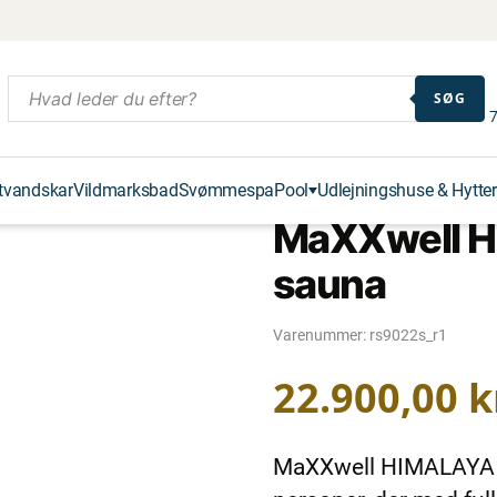
SØG
7
tvandskar
Vildmarksbad
Svømmespa
Pool
Udlejningshuse & Hytter
MaXXwell H
sauna
Varenummer:
rs9022s_r1
22.900,00
k
MaXXwell HIMALAYA er 