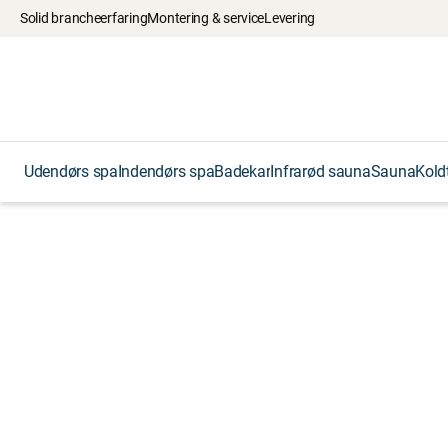
Solid brancheerfaring
Montering & service
Levering
Udendørs spa
Indendørs spa
Badekar
Infrarød sauna
Sauna
Kold