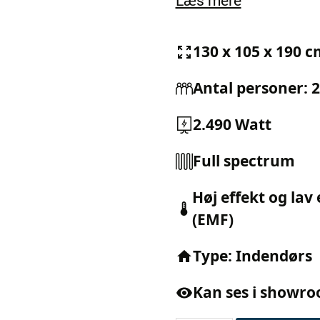
Læs mere
130 x 105 x 190 
Antal personer: 2
2.490 Watt
Full spectrum
Høj effekt og lav
(EMF)
Type: Indendørs
Kan ses i showr