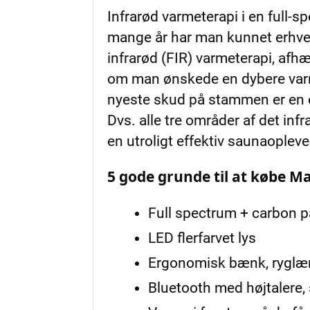
Infrarød varmeterapi i en full-
mange år har man kunnet erhver
infrarød (FIR) varmeterapi, af
om man ønskede en dybere varm
nyeste skud på stammen er en o
Dvs. alle tre områder af det in
en utroligt effektiv saunaopleve
5 gode grunde til at købe 
Full spectrum + carbon p
LED flerfarvet lys
Ergonomisk bænk, ryglæn
Bluetooth med højtalere, s