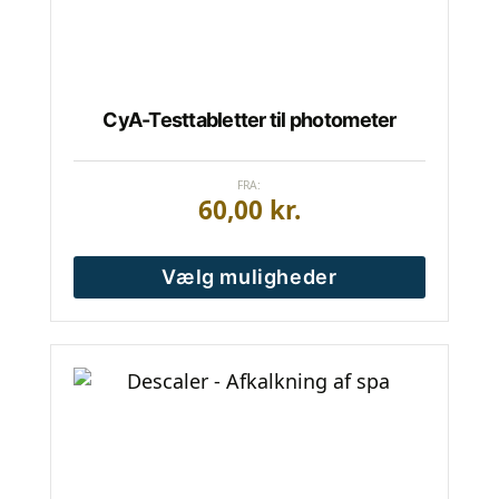
varesiden
CyA-Testtabletter til photometer
FRA:
60,00
kr.
Vælg muligheder