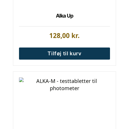
Alka Up
128,00
kr.
Tilføj til kurv
Dette
vare
har
flere
varianter.
Mulighederne
kan