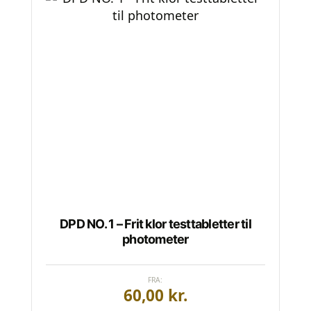
vare
har
flere
varianter.
Mulighederne
kan
vælges
på
varesiden
DPD NO. 1 – Frit klor testtabletter til
photometer
FRA:
60,00
kr.