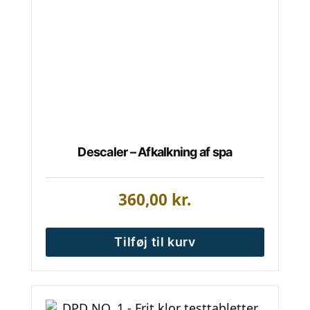
Descaler – Afkalkning af spa
360,00
kr.
Tilføj til kurv
Dette