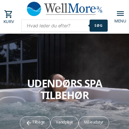
MENU
KURV
SØG
UDENDØRS SPA
TILBEHØR
Tilbage
Vandpleje
Måleudstyr